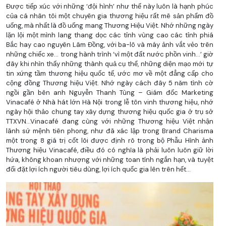
Được tiếp xúc với những ‘đội hình’ như thế này luôn là hạnh phúc
của cá nhân tôi một chuyên gia thương hiệu rất mê sản phẩm đồ
uống, mà nhất là đồ uống mang Thương Hiệu Việt. Nhớ những ngày
lặn lội một mình lang thang dọc các tỉnh vùng cao các tỉnh phiá
Bắc hay cao nguyên Lâm Đồng, với ba-lô và máy ảnh vắt vẻo trên
những chiếc xe… trong hành trình ‘vì một đất nước phồn vinh…’ giờ
đây khi nhìn thấy những thành quả cụ thể, những diện mạo mới tự
tin xứng tầm thương hiệu quốc tế, ước mơ về một đẳng cấp cho
cộng đồng Thương hiệu Việt. Nhớ ngày cách đây 5 năm tình cờ
ngồi gần bên anh Nguyễn Thanh Tùng – Giám đốc Marketing
Vinacafé ở Nhà hát lớn Hà Nội trong lễ tôn vinh thương hiệu, nhớ
ngày hội thảo chung tay xây dựng thương hiệu quốc gia ở trụ sở
TTXVN…Vinacafé đang cùng với những Thương hiệu Việt nhận
lãnh sứ mệnh tiên phong, như đã xác lập trong Brand Charisma
một trong 8 giá trị cốt lõi được định rõ trong bộ Phẫu Hình ảnh
Thương hiệu Vinacafé, điều đó có nghĩa là phải luôn luôn giữ lời
hứa, không khoan nhượng với những toan tính ngắn hạn, và tuyệt
đối đặt lợi ích người tiêu dùng, lợi ích quốc gia lên trên hết…