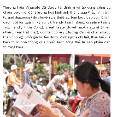
Thương hiệu Vinacafé đã được tái định vị và áp dụng công cụ
chiến lược mới đó là lượng hoá hình ảnh thông qua Phẫu hình ảnh
(brand diagnosis) do chuyên gia thiết lập, tóm lược bao gồm 8 tính
cách cốt lõi (giá trị kỳ vọng): trendy (sành điệu), creative (sáng
tạo), fiendly (hoà đồng), great taste (tuyệt hảo), natural (thiên
nhiên), real (rất thật), comtemporary (đương đại) & charismatic
(tiên phong)... mỗi giá trị đều được định nghĩa chi tiết, thấu hiểu và
hiện thực hoá thông qua chiến lược tổng thể, từ sản phẩm đến
thương hiệu.