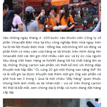
Vào những ngày tháng 4 -2011 bước vào khuôn viên Công ty cổ
phần Vinacafé Biên Hòa tại khu công nghiệp Biên Hoà ngay trên
Xa lộ Hà Nội thuộc Biên Hoà - Đồng Nai, một không khí sôi động và
phấn khởi có màu cam của hàng xe tải khoác trên mình dòng tên
Vinacafé một cái tên gợi nhớ nhiều cảm xúc và ký ức của người
tiêu dùng Việt Nam. Hàng xe forklift đang hối hả chất hàng lên xe
tải, những thùng carton sản phẩm với thiết kế mới với thông điệp
khuyến mãi hấp dẫn: “Ôi, cũng 20 gói một thùng sao nặng thế” thì
ra là mỗi gói lại được khuyến mãi thêm một gói 20g sản phẩm cà
phê hoà tan 3 trong 1. Quả là một chiêu “đẩy hàng” quen thuộc
nhưng hình ảnh chiếc xe tải ‘nhăn mặt – vui vẻ’ trên thùng carton
thì thật là bắt mắt, xem chừng đại lý khắp cả nước đang đặt hàng
cấp tập.