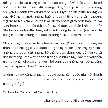
đến Vinacafe, và trong ba-lô lúc nào cũng có vài hộp Vinacafe để
phòng thân tăng sức đề kháng và giữ nhịp tim trong những
chuyến lữ hành (trekking) xuyên núi tuyết chinh phục những độ
cao 4-5 nghìn mét, những buổi đi dạo những trung tâm thương
mại để tò mò xem xu hướng và sự va chạm giữa ‘văn hoá Trà’ và
‘văn hoa Cà phê’ của đất nước 1,3 tỷ dân, và phấn khởi khi thấy
Starbucks và Nestlé đang rất thành công tại Trung Quốc, mà đó
cũng là cơ hội chung cho các thương hiệu cà phê Việt Nam.
Nhớ những ngày xuân lặng lẽ ở Rosemead (California) cùng người
thân pha những gói Vinacafe cùng uống để ôn lại những kỷ niệm…
những dịp quan sát những hệ thống trạm dừng của dân lái xe tải
dọc hệ thống Freeway hoành tráng của nước Mỹ, ước mơ vài phần
trăm thị phần cho Cà phê Việt… bổ sung vào những xu hướng uống
cà phê Expresso hay Americano…
Chúng ta hãy cùng chúc Vinacafé xứng tầm quốc gia, trở thành
một trong những thương hiệu sứ giả quốc gia chinh phục thị
trường thế giới.
Cơ hội cho Cà phê Việt Nam cực lớn!
Chuyên gia thương hiệu
Võ Văn Quang