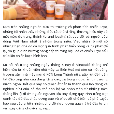
Dựa trên những nghiên cứu thị trường và phân tích chiến lược,
chúng tôi nhận thấy những điều rất thú vị rằng thương hiệu này có
một mức đo trung thành (brand loyalty) rất cao đối với người tiêu
dùng Việt Nam, nhất là nhóm trung niên. Việc nhận rõ một số
những hạn chế do cả một quá trình phát triển nóng và tự phát để
lại, đã giúp định hướng nâng cấp thương hiệu cả về chiến lược cấu
trúc lẫn chiến lược hình ảnh…
Sự hối hả trong những ngày tháng 4 này ở Vinacafé không chỉ
hiện hữu tại khuôn viên nhà máy tại Biên Hoà mà còn cả một công
trường xây nhà máy mới ở KCN Long Thành nữa, gấp rút để hoàn
tất đáp ứng nhu cầu đang tăng cao, cả trong nước lẫn thị trường
nước ngoài. Kết quả này có được ắt hẳn là thành quả lao động và
nghiên cứu của cả tập thể cán bộ và nhân viên từ những năm
tháng lặn lội đi tìm nguồn nguyên liệu, xây dựng quy trình trồng trọt
canh tác để đạt chất lượng cao và bí quyết chế biến cà phê tuyệt
hảo của các vị tiền nhiệm, cho đến lực lượng quản lý trẻ đầy tự tin
và ngày càng chuyên nghiệp…