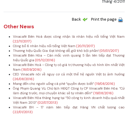
Tháng 4/2011
Back
Print the page
Other News
Vinacafé Biên Hoà được công nhận là nhãn hiệu nổi tiếng Việt Nam
(22/11/2017)
Công bố 6 nhãn hiệu nổi tiếng Việt Nam
(20/11/2017)
Thương hiệu Quốc Gia: Đạt không dễ, giữ khó bội phần!
(05/01/2017)
Vinacafé Biên Hòa – Cán mốc vinh quang 5 lần liên tiếp đạt Thương
hiệu Quốc gia
(05/12/2016)
Vinacafé Biên Hoà – Công ty có giá trị thương hiệu vô hình lớn nhất Việt
Nam
(18/09/2016)
CEO Vinacafe nói về nguy cơ cả một thế hệ người Việt bị ảnh hưởng
(26/08/2016)
Mang đến cho người uống cà phê “quyền được biết”
(19/08/2016)
Ông Phạm Quang Vũ, Chủ tịch HĐQT Công ty CP Vinacafé Biên Hòa: “Cứ
làm đúng trước, mọi chuyện khác sẽ tự nhiên đến!”
(19/08/2016)
Vinacafé Biên Hòa thăng hạng tại “50 công ty kinh doanh hiệu quả nhất
Việt Nam 2013”
(02/07/2013)
Vinacafé BH – 17 năm liên tiếp đạt Hàng VN chất lượng cao
(22/01/2013)