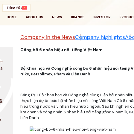
Tiếng Việt
HOME
ABOUT US
NEWS
BRANDS
INVESTOR
PRODUC
Company in the News
Company highlights
Abo
Công bố 6 nhãn hiệu nổi tiếng Việt Nam
Bộ Khoa học và Công nghệ công bố 6 nhãn hiệu nổi tiếng
V
là
Nike, Petrolimex,
Phạm và Liên Danh.
a
Sáng 17/11, Bộ Khoa học và Công nghệ cùng Hiệp hội nhãn hiệu
thực hiện dự án bảo hộ nhãn hiệu nổi tiếng Việt Nam.Có 8 nhã
ễ,
hiệu trong nước và 3 nhãn hiệu nước ngoài. Sau khi nghiên cứu
lựa chọn và công nhận 6 nhãn hiệu nổi tiếng gồm: Vinamilk, IKE
Liên Danh.
ế