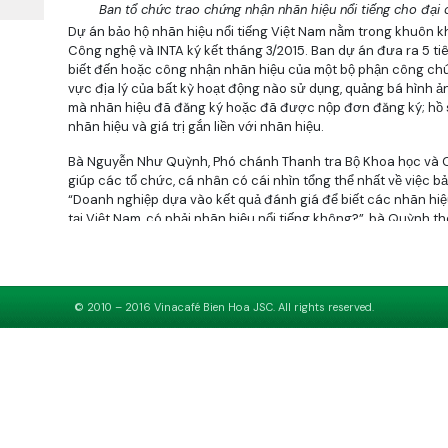
Ban tổ chức trao chứng nhận nhãn hiệu nổi tiếng cho đại 
Dự án bảo hộ nhãn hiệu nổi tiếng Việt Nam nằm trong khuôn 
Công nghệ và INTA ký kết tháng 3/2015. Ban dự án đưa ra 5 ti
biết đến hoặc công nhận nhãn hiệu của một bộ phận công chún
vực địa lý của bất kỳ hoạt động nào sử dụng, quảng bá hình ản
mà nhãn hiệu đã đăng ký hoặc đã được nộp đơn đăng ký; hồ 
nhãn hiệu và giá trị gắn liền với nhãn hiệu.
Bà Nguyễn Như Quỳnh, Phó chánh Thanh tra Bộ Khoa học và C
giúp các tổ chức, cá nhân có cái nhìn tổng thể nhất về việc bả
“Doanh nghiệp dựa vào kết quả đánh giá để biết các nhãn hiệ
tại Việt Nam, có phải nhãn hiệu nổi tiếng không?”, bà Quỳnh th
© 2010 – 2016 Vinacafé Bien Hoa JSC. All rights reserved.