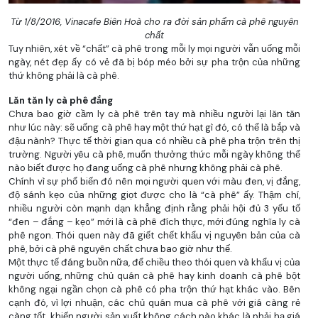
Từ 1/8/2016, Vinacafe Biên Hoà cho ra đời sản phẩm cà phê nguyên
chất
Tuy nhiên, xét về “chất” cà phê trong mỗi ly mọi người vẫn uống mỗi
ngày, nét đẹp ấy có vẻ đã bị bóp méo bởi sự pha trộn của những
thứ không phải là cà phê.
Lăn tăn ly cà phê đắng
Chưa bao giờ cầm ly cà phê trên tay mà nhiều người lại lăn tăn
như lúc này: sẽ uống cà phê hay một thứ hạt gì đó, có thể là bắp và
đậu nành? Thực tế thời gian qua có nhiều cà phê pha trộn trên thị
trường. Người yêu cà phê, muốn thưởng thức mỗi ngày không thể
nào biết được họ đang uống cà phê nhưng không phải cà phê.
Chính vì sự phổ biến đó nên mọi người quen với màu đen, vị đắng,
độ sánh kẹo của những giọt được cho là “cà phê” ấy. Thậm chí,
nhiều người còn mạnh dạn khẳng định rằng phải hội đủ 3 yếu tố
“đen – đắng – kẹo” mới là cà phê đích thực, mới đúng nghĩa ly cà
phê ngon. Thói quen này đã giết chết khẩu vị nguyên bản của cà
phê, bởi cà phê nguyên chất chưa bao giờ như thế.
Một thực tế đáng buồn nữa, để chiều theo thói quen và khẩu vị của
người uống, những chủ quán cà phê hay kinh doanh cà phê bột
không ngại ngần chọn cà phê có pha trộn thứ hạt khác vào. Bên
cạnh đó, vì lợi nhuận, các chủ quán mua cà phê với giá càng rẻ
càng tốt, khiến người sản xuất không cách nào khác là phải hạ giá