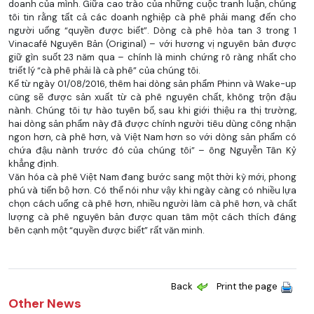
doanh của mình. Giữa cao trào của những cuộc tranh luận, chúng
tôi tin rằng tất cả các doanh nghiệp cà phê phải mang đến cho
người uống “quyền được biết”. Dòng cà phê hòa tan 3 trong 1
Vinacafé Nguyên Bản (Original) – với hương vị nguyên bản được
giữ gìn suốt 23 năm qua – chính là minh chứng rõ ràng nhất cho
triết lý “cà phê phải là cà phê” của chúng tôi.
Kể từ ngày 01/08/2016, thêm hai dòng sản phẩm Phinn và Wake-up
cũng sẽ được sản xuất từ cà phê nguyên chất, không trộn đậu
nành. Chúng tôi tự hào tuyên bố, sau khi giới thiệu ra thị trường,
hai dòng sản phẩm này đã được chính người tiêu dùng công nhận
ngon hơn, cà phê hơn, và Việt Nam hơn so với dòng sản phẩm có
chứa đậu nành trước đó của chúng tôi” – ông Nguyễn Tân Kỷ
khẳng định.
Văn hóa cà phê Việt Nam đang bước sang một thời kỳ mới, phong
phú và tiến bộ hơn. Có thể nói như vậy khi ngày càng có nhiều lựa
chọn cách uống cà phê hơn, nhiều người làm cà phê hơn, và chất
lượng cà phê nguyên bản được quan tâm một cách thích đáng
bên cạnh một “quyền được biết” rất văn minh.
Back
Print the page
Other News