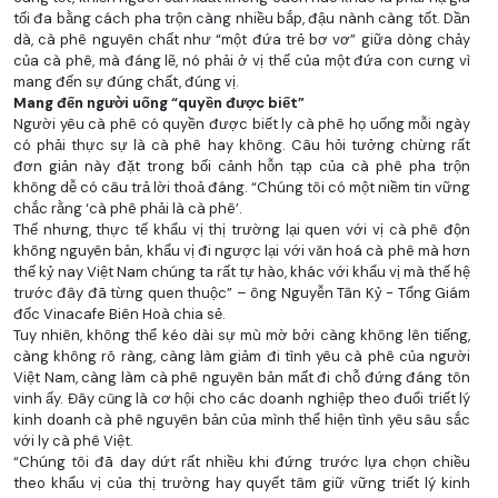
tối đa bằng cách pha trộn càng nhiều bắp, đậu nành càng tốt. Dần
dà, cà phê nguyên chất như “một đứa trẻ bơ vơ” giữa dòng chảy
của cà phê, mà đáng lẽ, nó phải ở vị thế của một đứa con cưng vì
mang đến sự đúng chất, đúng vị.
Mang đến người uống “quyền được biết”
Người yêu cà phê có quyền được biết ly cà phê họ uống mỗi ngày
có phải thực sự là cà phê hay không. Câu hỏi tưởng chừng rất
đơn giản này đặt trong bối cảnh hỗn tạp của cà phê pha trộn
không dễ có câu trả lời thoả đáng. “Chúng tôi có một niềm tin vững
chắc rằng ‘cà phê phải là cà phê’.
Thế nhưng, thực tế khẩu vị thị trường lại quen với vị cà phê độn
không nguyên bản, khẩu vị đi ngược lại với văn hoá cà phê mà hơn
thế kỷ nay Việt Nam chúng ta rất tự hào, khác với khẩu vị mà thế hệ
trước đây đã từng quen thuộc” – ông Nguyễn Tân Kỷ - Tổng Giám
đốc Vinacafe Biên Hoà chia sẻ.
Tuy nhiên, không thể kéo dài sự mù mờ bởi càng không lên tiếng,
càng không rõ ràng, càng làm giảm đi tình yêu cà phê của người
Việt Nam, càng làm cà phê nguyên bản mất đi chỗ đứng đáng tôn
vinh ấy. Đây cũng là cơ hội cho các doanh nghiệp theo đuổi triết lý
kinh doanh cà phê nguyên bản của mình thể hiện tình yêu sâu sắc
với ly cà phê Việt.
“Chúng tôi đã day dứt rất nhiều khi đứng trước lựa chọn chiều
theo khẩu vị của thị trường hay quyết tâm giữ vững triết lý kinh