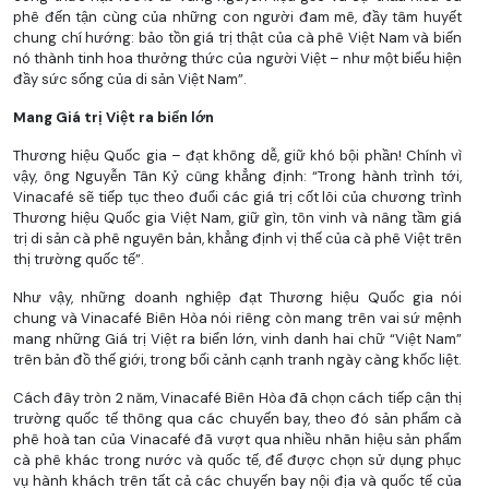
phê đến tận cùng của những con người đam mê, đầy tâm huyết
chung chí hướng: bảo tồn giá trị thật của cà phê Việt Nam và biến
nó thành tinh hoa thưởng thức của người Việt – như một biểu hiện
đầy sức sống của di sản Việt Nam”.
Mang Giá trị Việt ra biển lớn
Thương hiệu Quốc gia – đạt không dễ, giữ khó bội phần! Chính vì
vậy, ông Nguyễn Tân Kỷ cũng khẳng định: “Trong hành trình tới,
Vinacafé sẽ tiếp tục theo đuổi các giá trị cốt lõi của chương trình
Thương hiệu Quốc gia Việt Nam, giữ gìn, tôn vinh và nâng tầm giá
trị di sản cà phê nguyên bản, khẳng định vị thế của cà phê Việt trên
thị trường quốc tế”.
Như vậy, những doanh nghiệp đạt Thương hiệu Quốc gia nói
chung và Vinacafé Biên Hòa nói riêng còn mang trên vai sứ mệnh
mang những Giá trị Việt ra biển lớn, vinh danh hai chữ “Việt Nam”
trên bản đồ thế giới, trong bối cảnh cạnh tranh ngày càng khốc liệt.
Cách đây tròn 2 năm, Vinacafé Biên Hòa đã chọn cách tiếp cận thị
trường quốc tế thông qua các chuyến bay, theo đó sản phẩm cà
phê hoà tan của Vinacafé đã vượt qua nhiều nhãn hiệu sản phẩm
cà phê khác trong nước và quốc tế, để được chọn sử dụng phục
vụ hành khách trên tất cả các chuyến bay nội địa và quốc tế của