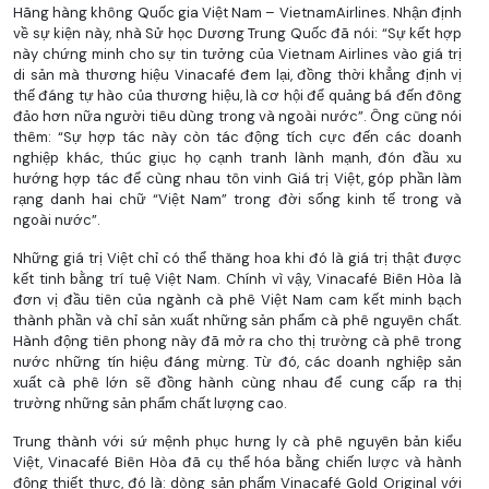
Hãng hàng không Quốc gia Việt Nam – VietnamAirlines. Nhận định
về sự kiện này, nhà Sử học Dương Trung Quốc đã nói: “Sự kết hợp
này chứng minh cho sự tin tưởng của Vietnam Airlines vào giá trị
di sản mà thương hiệu Vinacafé đem lại, đồng thời khẳng định vị
thế đáng tự hào của thương hiệu, là cơ hội để quảng bá đến đông
đảo hơn nữa người tiêu dùng trong và ngoài nước”. Ông cũng nói
thêm: “Sự hợp tác này còn tác động tích cực đến các doanh
nghiệp khác, thúc giục họ cạnh tranh lành mạnh, đón đầu xu
hướng hợp tác để cùng nhau tôn vinh Giá trị Việt, góp phần làm
rạng danh hai chữ “Việt Nam” trong đời sống kinh tế trong và
ngoài nước”.
Những giá trị Việt chỉ có thể thăng hoa khi đó là giá trị thật được
kết tinh bằng trí tuệ Việt Nam. Chính vì vậy, Vinacafé Biên Hòa là
đơn vị đầu tiên của ngành cà phê Việt Nam cam kết minh bạch
thành phần và chỉ sản xuất những sản phẩm cà phê nguyên chất.
Hành động tiên phong này đã mở ra cho thị trường cà phê trong
nước những tín hiệu đáng mừng. Từ đó, các doanh nghiệp sản
xuất cà phê lớn sẽ đồng hành cùng nhau để cung cấp ra thị
trường những sản phẩm chất lượng cao.
Trung thành với sứ mệnh phục hưng ly cà phê nguyên bản kiểu
Việt, Vinacafé Biên Hòa đã cụ thể hóa bằng chiến lược và hành
động thiết thực, đó là: dòng sản phẩm Vinacafé Gold Original với