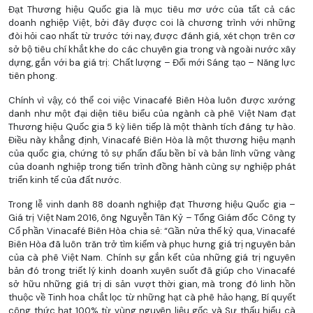
Đạt Thương hiệu Quốc gia là mục tiêu mơ ước của tất cả các
doanh nghiệp Việt, bởi đây được coi là chương trình với những
đòi hỏi cao nhất từ trước tới nay, được đánh giá, xét chọn trên cơ
sở bộ tiêu chí khắt khe do các chuyên gia trong và ngoài nước xây
dựng, gắn với ba giá trị: Chất lượng – Đổi mới Sáng tạo – Năng lực
tiên phong.
Chính vì vậy, có thể coi việc Vinacafé Biên Hòa luôn được xướng
danh như một đại diện tiêu biểu của ngành cà phê Việt Nam đạt
Thương hiệu Quốc gia 5 kỳ liên tiếp là một thành tích đáng tự hào.
Điều này khẳng định, Vinacafé Biên Hòa là một thương hiệu mạnh
của quốc gia, chứng tỏ sự phấn đấu bền bỉ và bản lĩnh vững vàng
của doanh nghiệp trong tiến trình đồng hành cùng sự nghiệp phát
triển kinh tế của đất nước.
Trong lễ vinh danh 88 doanh nghiệp đạt Thương hiệu Quốc gia –
Giá trị Việt Nam 2016, ông Nguyễn Tân Kỷ – Tổng Giám đốc Công ty
Cổ phần Vinacafé Biên Hòa chia sẻ: “Gần nửa thế kỷ qua, Vinacafé
Biên Hòa đã luôn trăn trở tìm kiếm và phục hưng giá trị nguyên bản
của cà phê Việt Nam. Chính sự gắn kết của những giá trị nguyên
bản đó trong triết lý kinh doanh xuyên suốt đã giúp cho Vinacafé
sở hữu những giá trị di sản vượt thời gian, mà trong đó linh hồn
thuộc về Tinh hoa chắt lọc từ những hạt cà phê hảo hạng, Bí quyết
công thức hạt 100% từ vùng nguyên liệu gốc và Sự thấu hiểu cà