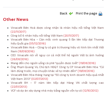
Back
Print the page
Other News
Vinacafé Biên Hoà được công nhận là nhãn hiệu nổi tiếng Việt Nam
(22/11/2017)
Công bố 6 nhãn hiệu nổi tiếng Việt Nam
(20/11/2017)
Vinacafé Biên Hòa – Cán mốc vinh quang 5 lần liên tiếp đạt Thương
hiệu Quốc gia
(05/12/2016)
Vinacafé Biên Hoà – Công ty có giá trị thương hiệu vô hình lớn nhất Việt
Nam
(18/09/2016)
CEO Vinacafe nói về nguy cơ cả một thế hệ người Việt bị ảnh hưởng
(26/08/2016)
Mang đến cho người uống cà phê “quyền được biết”
(19/08/2016)
Ông Phạm Quang Vũ, Chủ tịch HĐQT Công ty CP Vinacafé Biên Hòa: “Cứ
làm đúng trước, mọi chuyện khác sẽ tự nhiên đến!”
(19/08/2016)
Vinacafé Biên Hòa thăng hạng tại “50 công ty kinh doanh hiệu quả nhất
Việt Nam 2013”
(02/07/2013)
Vinacafé BH – 17 năm liên tiếp đạt Hàng VN chất lượng cao
(22/01/2013)
VCF và dự án xây dựng nhà máy bằng nguồn vốn tự có
(12/10/2012)