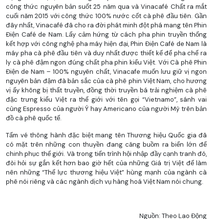
công thức nguyên bản suốt 25 năm qua và Vinacafé Chất ra mắt
cuối năm 2015 với công thức 100% nước cốt cà phê đầu tiên. Gần
đây nhất, Vinacafé đã cho ra đời phát minh đột phá mang tên Phin
Điện Café de Nam. Lấy cảm hứng từ cách pha phin truyền thống
kết hợp với công nghệ pha máy hiện đại, Phin Điện Café de Nam là
máy pha cà phê đầu tiên và duy nhất được thiết kế để pha chế ra
ly cà phê đậm ngon đúng chất pha phin kiểu Việt. Với Cà phê Phin
Điện de Nam – 100% nguyên chất, Vinacafe muốn lưu giữ vị ngon
nguyên bản đậm đà bản sắc của cà phê phin Việt Nam, cho hương
vị ấy không bị thất truyền, đồng thời truyền bá trải nghiệm cà phê
đặc trưng kiểu Việt ra thế giới với tên gọi “Vietnamo”, sánh vai
cùng Espresso của người Ý hay Americano của người Mỹ trên bản
đồ cà phê quốc tế.
Tấm vé thông hành đặc biệt mang tên Thương hiệu Quốc gia đã
có mặt trên những con thuyền đang căng buồm ra biển lớn để
chinh phục thế giới. Và trong tiến trình hội nhập đầy cạnh tranh đó,
đòi hỏi sự gắn kết hơn bao giờ hết của những Giá trị Việt để làm
nên những “Thế lực thương hiệu Việt” hùng mạnh của ngành cà
phê nói riêng và các ngành dịch vụ hàng hoá Việt Nam nói chung.
Nguồn: Theo Lao Động