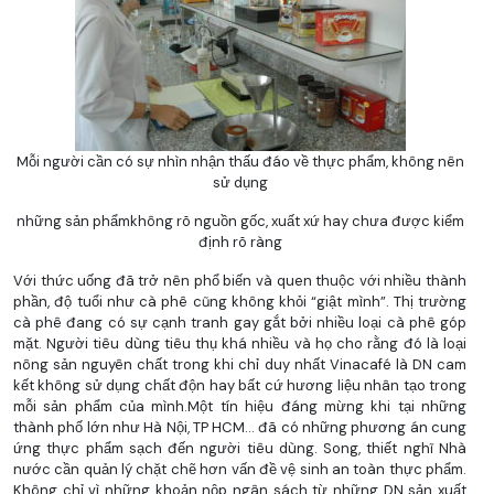
Mỗi người cần có sự nhìn nhận thấu đáo về thực phẩm, không nên
sử dụng
những sản phẩmkhông rõ nguồn gốc, xuất xứ hay chưa được kiểm
định rõ ràng
Với thức uống đã trở nên phổ biến và quen thuộc với nhiều thành
phần, độ tuổi như cà phê cũng không khỏi “giật mình”. Thị trường
cà phê đang có sự cạnh tranh gay gắt bởi nhiều loại cà phê góp
mặt. Người tiêu dùng tiêu thụ khá nhiều và họ cho rằng đó là loại
nông sản nguyên chất trong khi chỉ duy nhất Vinacafé là DN cam
kết không sử dụng chất độn hay bất cứ hương liệu nhân tạo trong
mỗi sản phẩm của mình.Một tín hiệu đáng mừng khi tại những
thành phố lớn như Hà Nội, TP HCM... đã có những phương án cung
ứng thực phẩm sạch đến người tiêu dùng. Song, thiết nghĩ Nhà
nước cần quản lý chặt chẽ hơn vấn đề vệ sinh an toàn thực phẩm.
Không chỉ vì những khoản nộp ngân sách từ những DN sản xuất