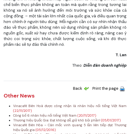
chế biến thực phẩm không an toàn mà quên rằng trong tương lai
không xa nó sẽ ảnh hưởng đến môi trường và sức khỏe của cả
cộng đồng. – một tài sản lớn nhất của quốc gia, và điều quan trọng
hơn chính ở người tiêu dùng. Mỗi người cần có sự nhìn nhận thấu
đáo về thực phẩm, không nên sử dụng những sản phẩm không rõ
nguồn gốc, xuất xứ hay chưa được kiểm định rõ ràng, nâng cao ý
thức coi trọng sức khỏe, chất lượng cuộc sống, và khi đó thực
phẩm rác sẽ tự đảo thải chính nó.
T. Lan
Theo:
Diễn đàn doanh nghiệp
Back
Print the page
Other News
Vinacafé Biên Hoà được công nhận là nhãn hiệu nổi tiếng Việt Nam
(22/11/2017)
Công bố 6 nhãn hiệu nổi tiếng Việt Nam
(20/11/2017)
Thương hiệu Quốc Gia: Đạt không dễ, giữ khó bội phần!
(05/01/2017)
Vinacafé Biên Hòa – Cán mốc vinh quang 5 lần liên tiếp đạt Thương
hiệu Quốc gia
(05/12/2016)