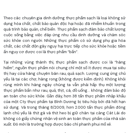
Theo các chuyên gia dinh dưỡng thực phẩm sạch là loại không sử
dụng hóa chất, chất bảo quản độc hại hoặc đã nhiễm khuẩn trong
quá trình bảo quản, chế biến. Thực phẩm sạch đảm bảo chất lượng
cuộc sống bằng việc đáp ứng nhu cầu dinh dưỡng và chăm sóc
sức khỏe con người. Những thực phẩm có sử dụng phụ gia hóa
chất, các chất độn gây nguy hại trực tiếp cho sức khỏe hoặc tiềm
ẩn nguy cơ được coi là thực phẩm “bẩn”.
Tại những vùng thành thị, thực phẩm sạch được coi là “hàng
hiếm”, nguồn thực phẩm nói chung chỉ một số ít được mua tại siêu
thị hay cửa hàng chuyên bán rau, quả sạch. Lượng cung ứng chủ
yếu là tại các chợ, hàng rong (không được kiểm định). Không khỏi
rùng mình khi hàng ngày chúng ta vẫn phải hấp thụ một lượng
thực phẩm bẩn như rau, quả, thịt, cá, đồ uống... không đảm bảo độ
an toàn cho sức khỏe. Gần đây, hơn 38 tấn thực phẩm nhập khẩu
của một Cty thực phẩm tại Bình Dương bị tiêu hủy bởi đã hết hạn
sử dụng. Và trong tháng 8/2009, hơn 2.000 tấn thực phẩm đông
lạnh chủ yếu là thịt gà và thịt heo bị giữ chân tại cảng Cát Lái do
không có giấy chứng nhận vệ sinh an toàn thực phẩm của nhà sản
xuất. Đó mới là trường hợp được báo chí phanh phui mổ xẻ.