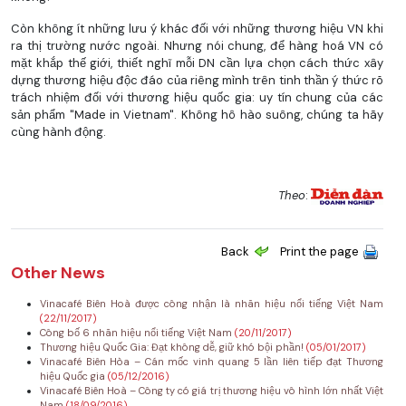
Còn không ít những lưu ý khác đối với những thương hiệu VN khi
ra thị trường nước ngoài. Nhưng nói chung, để hàng hoá VN có
mặt khắp thế giới, thiết nghĩ mỗi DN cần lựa chọn cách thức xây
dựng thương hiệu độc đáo của riêng mình trên tinh thần ý thức rõ
trách nhiệm đối với thương hiệu quốc gia: uy tín chung của các
sản phẩm "Made in Vietnam". Không hô hào suông, chúng ta hãy
cùng hành động.
Theo
:
Back
Print the page
Other News
Vinacafé Biên Hoà được công nhận là nhãn hiệu nổi tiếng Việt Nam
(22/11/2017)
Công bố 6 nhãn hiệu nổi tiếng Việt Nam
(20/11/2017)
Thương hiệu Quốc Gia: Đạt không dễ, giữ khó bội phần!
(05/01/2017)
Vinacafé Biên Hòa – Cán mốc vinh quang 5 lần liên tiếp đạt Thương
hiệu Quốc gia
(05/12/2016)
Vinacafé Biên Hoà – Công ty có giá trị thương hiệu vô hình lớn nhất Việt
Nam
(18/09/2016)