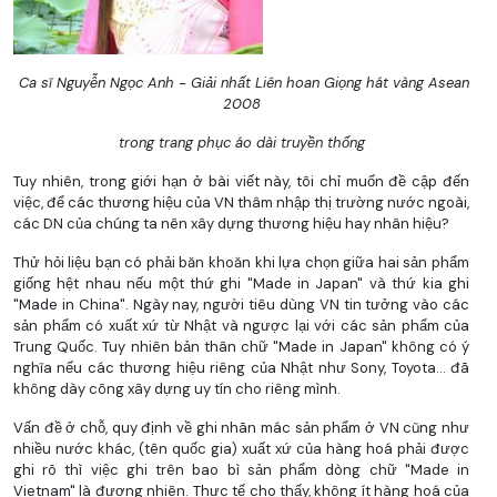
Ca sĩ Nguyễn Ngọc Anh - Giải nhất Liên hoan Giọng hát vàng Asean
2008
trong trang phục áo dài truyền thống
Tuy nhiên, trong giới hạn ở bài viết này, tôi chỉ muốn đề cập đến
việc, để các thương hiệu của VN thâm nhập thị trường nước ngoài,
các DN của chúng ta nên xây dựng thương hiệu hay nhân hiệu?
Thử hỏi liệu bạn có phải băn khoăn khi lựa chọn giữa hai sản phẩm
giống hệt nhau nếu một thứ ghi "Made in Japan" và thứ kia ghi
"Made in China". Ngày nay, người tiêu dùng VN tin tưởng vào các
sản phẩm có xuất xứ từ Nhật và ngược lại với các sản phẩm của
Trung Quốc. Tuy nhiên bản thân chữ "Made in Japan" không có ý
nghĩa nếu các thương hiệu riêng của Nhật như Sony, Toyota... đã
không dày công xây dựng uy tín cho riêng mình.
Vấn đề ở chỗ, quy định về ghi nhãn mác sản phẩm ở VN cũng như
nhiều nước khác, (tên quốc gia) xuất xứ của hàng hoá phải được
ghi rõ thì việc ghi trên bao bì sản phẩm dòng chữ "Made in
Vietnam" là đương nhiên. Thực tế cho thấy, không ít hàng hoá của