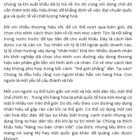
chúng ta khi xuất khẩu đã bị trả về. Do đó cùng với dòng chữ đó
cần thêm một dấu hiệu khác để khẳng định về việc đạt chuẩn quốc
gia và quốc tế về chất lượng hàng hoá.
Đối với nhiều thương hiệu VN, để có thể vượt qua biên giới, đã
chọn cho mình cách thức bén rễ rồi mới mọc cành. Tức là nổi tiếng
trong nước trước để tạo tiền đề cho xuất khẩu. Đây là cách làm
được coi là căn cơ. Tuy nhiên với tỷ lệ DN ngoài quốc doanh cao,
tỷ lệ chọn hướng xây dựng "nhân hiệu" khá lớn. Nhiều doanh nhân
khi khởi nghiệp đã chọn cho mình con đường xây dựng thương
hiệu sản phẩm gắn liền với hình ảnh cá nhân. Có vẻ như cách làm
này không phù hợp trong bối cảnh: "thế giới phẳng" dần. Tại sao?
Chúng ta đều hiểu rằng con người khác hẳn với hàng hóa. Con
người là một yếu tố cấu thành xã hội.
Một con người cụ thể luôn gắn với một xã hội, một dân tộc, một thể
chế chính trị... Trong khi hàng hóa lại phải quốc tế hóa mới mong có
mặt ở nhiều nơi trên thế giới. Do đó, nếu theo con đường xây dựng
nhân hiệu sẽ gặp rào cản khi ra thế giới. Có thể sử dụng một nét
văn hoá độc đáo để tạo sự khác biệt trong cạnh tranh nhưng sử
dụng lòng tự hào dân tộc đôi khi lại tự bó mình lại. Chúng ta thích
khẩu hiệu "Nâng niu bàn chân Việt" của Biti’s, nhưng liệu Biti’s có
mang nó sang Mỹ hay một quốc gia khác để quảng cáo được
không?