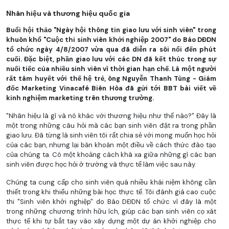
Nhân hiệu và thương hiệu quốc gia
Buổi hội thảo "Ngày hội thông tin giao lưu với sinh viên" trong
khuôn khổ "Cuộc thi sinh viên khởi nghiệp 2007" do Báo DĐDN
tổ chức ngày 4/8/2007 vừa qua đã diễn ra sôi nổi đến phút
cuối. Đặc biệt, phần giao lưu với các DN đã kết thúc trong sự
nuối tiếc của nhiều sinh viên vì thời gian hạn chế. Là một người
rất tâm huyết với thế hệ trẻ, ông Nguyễn Thanh Tùng - Giám
đốc Marketing Vinacafé Biên Hòa đã gửi tới BBT bài viết về
kinh nghiệm marketing trên thương trường.
"Nhân hiệu là gì và nó khác với thương hiệu như thế nào?" Đây là
một trong những câu hỏi mà các bạn sinh viên đặt ra trong phần
giao lưu. Đã từng là sinh viên tôi rất chia sẻ với mong muốn học hỏi
của các bạn, nhưng lại băn khoăn một điều về cách thức đào tạo
của chúng ta. Có một khoảng cách khá xa giữa những gì các bạn
sinh viên được học hỏi ở trường và thực tế làm việc sau này.
Chúng ta cung cấp cho sinh viên quá nhiều khái niệm không cần
thiết trong khi thiếu những bài học thực tế. Tôi đánh giá cao cuộc
thi "Sinh viên khởi nghiệp" do Báo DĐDN tổ chức vì đây là một
trong những chương trình hữu ích, giúp các bạn sinh viên cọ xát
thực tế khi tự bắt tay vào xây dựng một dự án khởi nghiệp cho