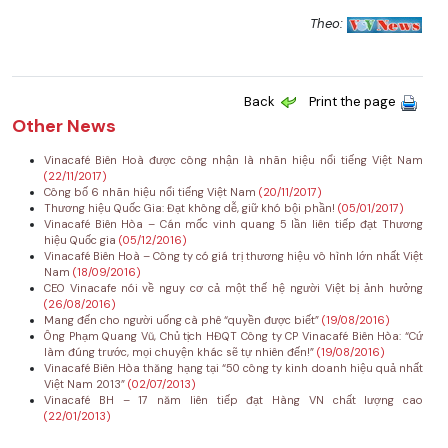
Theo:
Back
Print the page
Other News
Vinacafé Biên Hoà được công nhận là nhãn hiệu nổi tiếng Việt Nam
(22/11/2017)
Công bố 6 nhãn hiệu nổi tiếng Việt Nam
(20/11/2017)
Thương hiệu Quốc Gia: Đạt không dễ, giữ khó bội phần!
(05/01/2017)
Vinacafé Biên Hòa – Cán mốc vinh quang 5 lần liên tiếp đạt Thương
hiệu Quốc gia
(05/12/2016)
Vinacafé Biên Hoà – Công ty có giá trị thương hiệu vô hình lớn nhất Việt
Nam
(18/09/2016)
CEO Vinacafe nói về nguy cơ cả một thế hệ người Việt bị ảnh hưởng
(26/08/2016)
Mang đến cho người uống cà phê “quyền được biết”
(19/08/2016)
Ông Phạm Quang Vũ, Chủ tịch HĐQT Công ty CP Vinacafé Biên Hòa: “Cứ
làm đúng trước, mọi chuyện khác sẽ tự nhiên đến!”
(19/08/2016)
Vinacafé Biên Hòa thăng hạng tại “50 công ty kinh doanh hiệu quả nhất
Việt Nam 2013”
(02/07/2013)
Vinacafé BH – 17 năm liên tiếp đạt Hàng VN chất lượng cao
(22/01/2013)