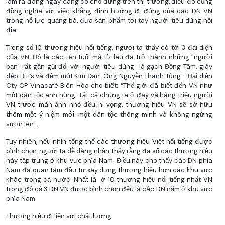
làm ra đang ngày càng có chỗ đứng trên thị trường, điều đó cũng
đồng nghĩa với việc khẳng định hướng đi đúng của các DN VN
trong nỗ lực quảng bá, đưa sản phẩm tới tay người tiêu dùng nội
địa.
Trong số 10 thương hiệu nổi tiếng, người ta thấy có tới 3 đại diện
của VN. Đó là các tên tuổi mà từ lâu đã trở thành những "người
bạn" rất gần gũi đối với người tiêu dùng là gạch Đồng Tâm, giày
dép Biti’s và đệm mút Kim Đan. Ông Nguyễn Thanh Tùng - Đại diện
Cty CP Vinacafé Biên Hòa cho biết: “Thế giới đã biết đến VN như
một dân tộc anh hùng. Tất cả chúng ta ở đây và hàng triệu người
VN trước màn ảnh nhỏ đều hi vọng, thương hiệu VN sẽ sở hữu
thêm một ý niệm mới: một dân tộc thông minh và không ngừng
vươn lên".
Tuy nhiên, nếu nhìn tổng thể các thương hiệu Việt nổi tiếng được
bình chọn, người ta dễ dàng nhận thấy rằng đa số các thương hiệu
này tập trung ở khu vực phía Nam. Điều này cho thấy các DN phía
Nam đã quan tâm đầu tư xây dựng thương hiệu hơn các khu vực
khác trong cả nước. Nhất là ở 10 thương hiệu nổi tiếng nhất VN
trong đó cả 3 DN VN được bình chọn đều là các DN nằm ở khu vực
phía Nam.
Thương hiệu đi liền với chất lượng