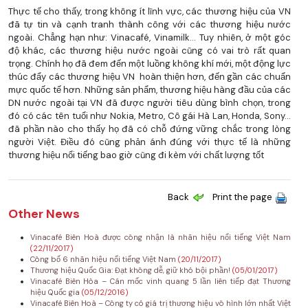
Thực tế cho thấy, trong không ít lĩnh vực, các thương hiệu của VN
đã tự tin và cạnh tranh thành công với các thương hiệu nước
ngoài. Chẳng hạn như: Vinacafé, Vinamilk... Tuy nhiên, ở một góc
độ khác, các thương hiệu nước ngoài cũng có vai trò rất quan
trọng. Chính họ đã đem đến một luồng không khí mới, một động lực
thúc đẩy các thương hiệu VN hoàn thiện hơn, đến gần các chuẩn
mực quốc tế hơn. Những sản phẩm, thương hiệu hàng đầu của các
DN nước ngoài tại VN đã được người tiêu dùng bình chọn, trong
đó có các tên tuổi như Nokia, Metro, Cô gái Hà Lan, Honda, Sony...
đã phần nào cho thấy họ đã có chỗ đứng vững chắc trong lòng
người Việt. Điều đó cũng phản ánh đúng với thực tế là những
thương hiệu nổi tiếng bao giờ cũng đi kèm với chất lượng tốt
Back
Print the page
Other News
Vinacafé Biên Hoà được công nhận là nhãn hiệu nổi tiếng Việt Nam
(22/11/2017)
Công bố 6 nhãn hiệu nổi tiếng Việt Nam
(20/11/2017)
Thương hiệu Quốc Gia: Đạt không dễ, giữ khó bội phần!
(05/01/2017)
Vinacafé Biên Hòa – Cán mốc vinh quang 5 lần liên tiếp đạt Thương
hiệu Quốc gia
(05/12/2016)
Vinacafé Biên Hoà – Công ty có giá trị thương hiệu vô hình lớn nhất Việt