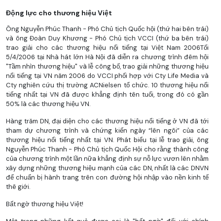
Động lực cho thương hiệu Việt
Ông Nguyễn Phúc Thanh - Phó Chủ tịch Quốc hội (thứ hai bên trái)
và ông Đoàn Duy Khương - Phó Chủ tịch VCCI (thứ ba bên trái)
trao giải cho các thương hiệu nổi tiếng tại Việt Nam 2006Tối
5/4/2006 tại Nhà hát lớn Hà Nội đã diễn ra chương trình đêm hội
"Tầm nhìn thương hiệu" và lễ công bố, trao giải những thương hiệu
nổi tiếng tại VN năm 2006 do VCCI phối hợp với Cty Life Media và
Cty nghiên cứu thị trường ACNielsen tổ chức. 10 thương hiệu nổi
tiếng nhất tại VN đã được khẳng định tên tuổi, trong đó có gần
50% là các thương hiệu VN.
Hàng trăm DN, đại diện cho các thương hiệu nổi tiếng ở VN đã tới
tham dự chương trình và chứng kiến ngày “lên ngôi” của các
thương hiệu nổi tiếng nhất tại VN. Phát biểu tại lễ trao giải, ông
Nguyễn Phúc Thanh - Phó Chủ tịch Quốc Hội cho rằng thành công
của chương trình một lần nữa khẳng định sự nỗ lực vươn lên nhằm
xây dựng những thương hiệu mạnh của các DN, nhất là các DNVN
để chuẩn bị hành trang trên con đường hội nhập vào nền kinh tế
thê giới.
Bất ngờ thương hiệu Việt!