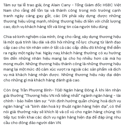
Tâm sự tại lễ trao giải, ông Alain Cany - Tổng Giám đốc HSBC Việt
Nam cho rằng để tồn tại và thành công trong môi trường cạnh
tranh ngày càng gay gắt, các DN phải xây dựng được những
thương hiệu vững mạnh, những thương hiệu đi liền với chất lượng
cao, dịch vụ khách hàng tốt và lòng tin của người tiêu dùng.
Chia sẻ kinh nghiệm của mình, ông cho rằng, xây dựng thương hiệu
là một quá trình lâu dài và đòi hỏi những nỗ lực chung từ lãnh đạo
cấp cao cho tới nhân viên ở tất cả các cấp. điều đó không thể diễn
ra ngày một ngày hai. Ngày nay, khách hàng thường có xu hướng
tìm đến những nhãn hiệu mang lại cho họ nhiều hơn cái mà họ
mong muốn. Những thương hiệu thành công là những thương hiệu
mang lại một mức độ cảm xúc vượt ra ngoài các sản phẩm và dịch
vụ mà khách hàng nhận được. Những thương hiệu này đại diện
cho những gì mà khách hàng đánh giá cao.
Còn ông Trần Phương Bình- TGĐ Ngân hàng Đông Á khi lên nhận
giải thưởng "Thương hiệu VN nổi tiếng nhất" ngành ngân hàng - tài
chính - bảo hiểm tâm sự: “Với định hướng quần chúng hoá dịch vụ
ngân hàng" và "bình dân hoá kỹ thuật ngân hàng hiện đại", có thể
nói giải thưởng này sẽ khích lệ và cổ vũ cho ngân hàng chúng tôi
tiếp tục triển khai các dịch vụ ngân hàng hiện đại để đáp ứng nhu
cầu cho đông đảo người dân VN.