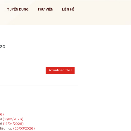
TUYỂN DỤNG
THƯ VIỆN
LIÊN HỆ
020
Download file >
26)
23
(13/05/2026)
26
(15/04/2026)
 liệu họp
(25/03/2026)