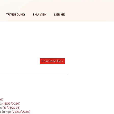
TUYỂN DỤNG
THƯ VIỆN
LIÊN HỆ
Download file >
26)
23
(13/05/2026)
26
(15/04/2026)
 liệu họp
(25/03/2026)