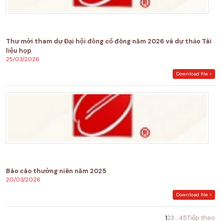
Thư mời tham dự Đại hội đồng cổ đông năm 2026 và dự thảo Tài
liệu họp
25/03/2026
Download file >
Báo cáo thường niên năm 2025
20/03/2026
Download file >
1
2
3
…
45
Tiếp theo