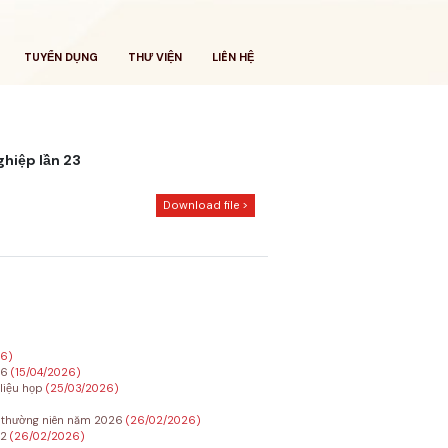
TUYỂN DỤNG
THƯ VIỆN
LIÊN HỆ
hiệp lần 23
Download file >
26)
26
(15/04/2026)
 liệu họp
(25/03/2026)
Đ thường niên năm 2026
(26/02/2026)
22
(26/02/2026)