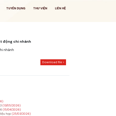
TUYỂN DỤNG
THƯ VIỆN
LIÊN HỆ
t động chi nhánh
chi nhánh
Download file >
26)
23
(13/05/2026)
26
(15/04/2026)
 liệu họp
(25/03/2026)