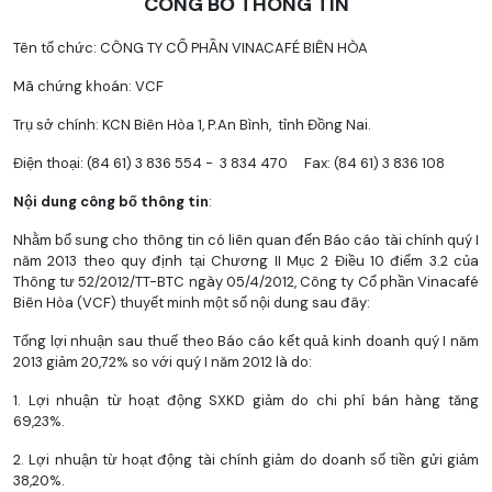
CÔNG BỐ THÔNG TIN
Tên tổ chức: CÔNG TY CỔ PHẦN VINACAFÉ BIÊN HÒA
Mã chứng khoán: VCF
Trụ sở chính: KCN Biên Hòa 1, P.An Bình, tỉnh Đồng Nai.
Điện thoại: (84 61) 3 836 554 - 3 834 470 Fax: (84 61) 3 836 108
Nội dung công bố thông tin
:
Nhằm bổ sung cho thông tin có liên quan đến Báo cáo tài chính quý I
năm 2013 theo quy định tại Chương II Mục 2 Điều 10 điểm 3.2 của
Thông tư 52/2012/TT-BTC ngày 05/4/2012, Công ty Cổ phần Vinacafé
Biên Hòa (VCF) thuyết minh một số nội dung sau đây:
Tổng lợi nhuận sau thuế theo Báo cáo kết quả kinh doanh quý I năm
2013 giảm 20,72% so với quý I năm 2012 là do:
1. Lợi nhuận từ hoạt động SXKD giảm do chi phí bán hàng tăng
69,23%.
2. Lợi nhuận từ hoạt động tài chính giảm do doanh số tiền gửi giảm
38,20%.