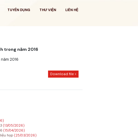
TUYỂN DỤNG
THƯ VIỆN
LIÊN HỆ
nh trong năm 2016
g năm 2016
Download file >
26)
23
(13/05/2026)
26
(15/04/2026)
 liệu họp
(25/03/2026)