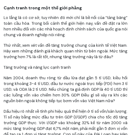
Cạnh tranh trong một thế giới phằng
Lo lắng là có cơ sở, tuy nhiên đó mới chỉ là bề nổi của “tảng băng”
toàn cầu hóa. Trong bối cảnh thế giới hiện nay, vấn đề đặt ra lớn
hơn nhiều đối với các nhà hoạch định chính sách của quốc gia nói
chung và doanh nghiệp nói riêng.
Thứ nhất, xem xét vấn đề tăng trưởng chung của kinh tế Việt Nam.
Hãy xem những đánh giá khách quan nhìn từ bên ngoài. Mức tăng
trưởng hơn 7% là rất tốt, nhưng tăng trưởng này là từ đâu?
Tăng trưởng và năng lực cạnh tranh
Năm 2004, doanh thu ròng từ dầu lửa đạt gần 5 tỉ USD; kiều hối
trong khoảng 3-4 tỉ USD; đầu tư nước ngoài trực tiếp (FDI) hơn 3 tỉ
USD; và ODA là 2 tỉ USD. Nếu chúng ta giả định GDP là 40 tỉ USD thì
các luồng vốn vào chiếm hơn 30% GDP! Điều gì sẽ xảy ra khi các
nguồn bên ngoài không tiếp tục bơm vốn vào Việt Nam nữa?
Dấu hiệu rõ nhất về tính phi hiệu quả thể hiện ở tỉ số vốn/sản lượng.
Tỉ số này bằng mức đầu tư trên GDP (I/GDP) chia cho tốc độ tăng
trưởng GDP thực. Với I/GDP vào khoảng 32% kể từ năm 2000 và
mức tăng trưởng GDP đạt 6,7% một năm, phải mất gần 5 đơn vị vốn
để tạo ra 1 đơn vị tăng trưởng. Con số này của Đài Loan hay Hàn