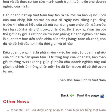
hoá và đã thực sự tạo sức mạnh cạnh tranh toàn diện cho doanh
nghiệp của mình.
Các doanh nghiệp Việt Nam hãy tạo ra cái mới và bảo vệ nó. Thời
của sao chép, bắt chước đã qua đi. Ngày nay, đừng nghĩ rằng
trước khi chủ sở hữu của cái mà bạn đang sao chép đến đất nước
bạn, bạn có khả năng đi trước, chặn đầu. Đó là suy nghĩ sai lầm bởi
thế giới bây giờ là rất nhỏ và trở nên phẳng. Doanh nghiệp cần làm
là quan tâm hơn đến phần chìm của “tảng băng” toàn cầu hoá, cho
dù nó đòi hỏi đầu tư nhiều thời gian và trí não.
Điều quan trọng nhất là phần mềm - việc lớn mà các doanh nghiệp
của chúng ta cần quan tâm. Ở trường hợp của Vinacafe, bản thân
giải thưởng WIPO không giúp gì nhiều cho doanh nghiệp này, cái
giúp họ chính là những phần mềm họ đã làm được để có thể vươn
tới nó.
Theo Thời báo Kinh tế Việt Nam
Back
Print the page
Other News
Vinacafé Biên Hoà được công nhận là nhãn hiệu nổi tiếng Việt Nam