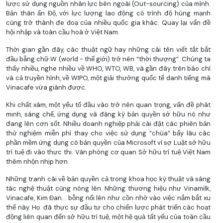
lược sử dụng nguồn nhân lực bên ngoài (Out-sourcing) của mình.
Bản thân ấn Độ, với lực lượng lao động có trình độ hùng mạnh
cũng trở thành đe doạ của nhiều quốc gia khác. Quay lại vấn đề
hội nhập và toàn cầu hoá ở Việt Nam.
Thời gian gần đây, các thuật ngữ hay những cái tên viết tắt bắt
đầu bằng chữ W (world - thế giới) trở nên “thời thượng”. Chúng ta
thấy nhiều, nghe nhiều về WHO, WTO, WB, và gần đây trên báo chí
và cả truyền hình, về WIPO, một giải thưởng quốc tế danh tiếng mà
Vinacafe vừa giành được.
Khi chất xám, một yếu tố đầu vào trở nên quan trọng, vấn đề phát
minh, sáng chế, ứng dụng và đăng ký bản quyền sở hữu nó như
đang lên cơn sốt. Nhiều doanh nghiệp phải cài đặt các phiên bản
thử nghiệm miễn phí thay cho việc sử dụng “chùa” bấy lâu các
phần mềm ứng dụng có bản quyền của Microsoft vì sợ Luật sở hữu
trí tuệ đi vào thực thi. Văn phòng cơ quan Sở hữu trí tuệ Việt Nam
thêm nhộn nhịp hơn.
Những tranh cãi về bản quyền cả trong khoa học kỹ thuật và sáng
tác nghệ thuật cũng nóng lên. Những thương hiệu như Vinamilk,
Vinacafe, Kim Đan... bỗng nổi lên như cồn nhờ vào việc nắm bắt xu
thế này. Họ đã thực sự đầu tư cho chiến lược phát triển các hoạt
động liên quan đến sở hữu trí tuệ, một hệ quả tất yếu của toàn cầu