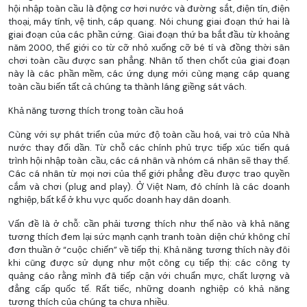
hội nhập toàn cầu là động cơ hơi nước và đường sắt, điện tín, điện
thoại, máy tính, vệ tinh, cáp quang. Nói chung giai đoạn thứ hai là
giai đoạn của các phần cứng. Giai đoạn thứ ba bắt đầu từ khoảng
năm 2000, thế giới co từ cỡ nhỏ xuống cỡ bé tí và đồng thời sân
chơi toàn cầu được san phẳng. Nhân tố then chốt của giai đoạn
này là các phần mềm, các ứng dụng mới cùng mạng cáp quang
toàn cầu biến tất cả chúng ta thành láng giềng sát vách.
Khả năng tương thích trong toàn cầu hoá
Cùng với sự phát triển của mức độ toàn cầu hoá, vai trò của Nhà
nước thay đổi dần. Từ chỗ các chính phủ trực tiếp xúc tiến quá
trình hội nhập toàn cầu, các cá nhân và nhóm cá nhân sẽ thay thế.
Các cá nhân từ mọi nơi của thế giới phẳng đều được trao quyền
cắm và chơi (plug and play). Ở Việt Nam, đó chính là các doanh
nghiệp, bất kể ở khu vực quốc doanh hay dân doanh.
Vấn đề là ở chỗ: cần phải tương thích như thế nào và khả năng
tương thích đem lại sức mạnh cạnh tranh toàn diện chứ không chỉ
đơn thuần ở “cuộc chiến” về tiếp thị. Khả năng tương thích này đôi
khi cũng được sử dụng như một công cụ tiếp thị: các công ty
quảng cáo rằng mình đã tiếp cận với chuẩn mực, chất lượng và
đẳng cấp quốc tế. Rất tiếc, những doanh nghiệp có khả năng
tương thích của chúng ta chưa nhiều.