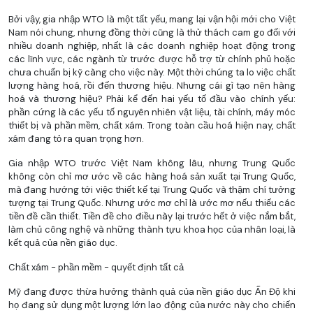
Bởi vậy, gia nhập WTO là một tất yếu, mang lại vận hội mới cho Việt
Nam nói chung, nhưng đồng thời cũng là thử thách cam go đối với
nhiều doanh nghiệp, nhất là các doanh nghiệp hoạt động trong
các lĩnh vực, các ngành từ trước được hỗ trợ từ chính phủ hoặc
chưa chuẩn bị kỹ càng cho việc này. Một thời chúng ta lo việc chất
lượng hàng hoá, rồi đến thương hiệu. Nhưng cái gì tạo nên hàng
hoá và thương hiệu? Phải kể đến hai yếu tố đầu vào chính yếu:
phần cứng là các yếu tố nguyên nhiên vật liệu, tài chính, máy móc
thiết bị và phần mềm, chất xám. Trong toàn cầu hoá hiện nay, chất
xám đang tỏ ra quan trọng hơn.
Gia nhập WTO trước Việt Nam không lâu, nhưng Trung Quốc
không còn chỉ mơ ước về các hàng hoá sản xuất tại Trung Quốc,
mà đang hướng tới việc thiết kế tại Trung Quốc và thậm chí tưởng
tượng tại Trung Quốc. Nhưng ước mơ chỉ là ước mơ nếu thiếu các
tiền đề cần thiết. Tiền đề cho điều này lại trước hết ở việc nắm bắt,
làm chủ công nghệ và những thành tựu khoa học của nhân loại, là
kết quả của nền giáo dục.
Chất xám - phần mềm - quyết định tất cả
Mỹ đang được thừa hưởng thành quả của nền giáo dục Ấn Độ khi
họ đang sử dụng một lượng lớn lao động của nước này cho chiến