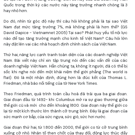
Quốc trong thời kỳ các nước này tăng trưởng nhanh chóng là 3
hay nhỏ hơn.
Do đó, nhìn từ góc độ này thì câu hỏi không phải là tại sao Việt
Nam đạt mức tăng trưởng 7%, mà không phải là hơn thế? (GS
David Dapice - Vietnamnet 2005) Tại sao? Phát huy yếu tố nội lực
nào để tạo tăng trưởng mạnh cho kinh tế Việt Nam? Câu hỏi lớn
này đặt lên vai các nhà hoạch định chính sách của Việt Nam.
Thứ hai, năng lực cạnh tranh toàn diện của các doanh nghiệp Việt
Nam. Bài viết này chỉ xin tập trung nói đến các vấn đề của các
doanh nghiệp Việt Nam. Hẳn chúng ta, không ít người, đã có thể bị
sốc khi nghe nói đến một khái niệm thế giới phẳng (The world is
f1at). Đó là một nhận định, đúng hơn là đúc kết của Thomas L.
Friedman, nhà báo nổi tiếng của tờ New York Times.
Theo Friedman, quá trình toàn cầu hoá đã trải qua ba giai đoạn.
Giai đoạn đầu từ 1492- khi Columbus mở ra sự giao thương giữa
thế giới cũ và mới cho đến khoảng l800. Giai đoạn này thế giới co
lại từ một kích thước lớn thành cỡ trung bình. Đây là giai đoạn của
sức mạnh cơ bắp, của sức ngựa, sức gió, sức hơi nước.
Giai đoạn thứ hai, từ 1.800 đến 2000, thế giới co từ cỡ trung bình
xuống cỡ nhỏ. Nhân tố then chốt của thay đổi, động lực thúc đẩy