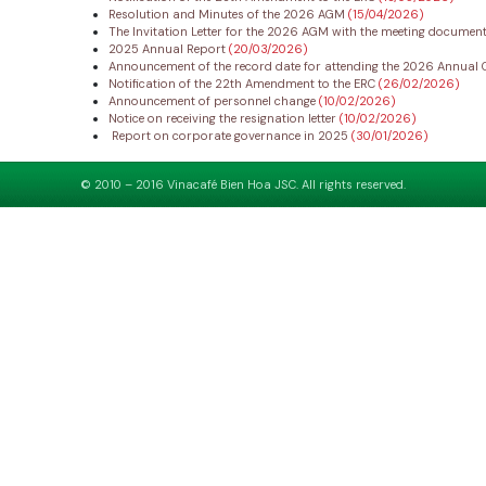
Resolution and Minutes of the 2026 AGM
(15/04/2026)
The Invitation Letter for the 2026 AGM with the meeting documen
2025 Annual Report
(20/03/2026)
Announcement of the record date for attending the 2026 Annual 
Notification of the 22th Amendment to the ERC
(26/02/2026)
Announcement of personnel change
(10/02/2026)
Notice on receiving the resignation letter
(10/02/2026)
Report on corporate governance in 2025
(30/01/2026)
© 2010 – 2016 Vinacafé Bien Hoa JSC. All rights reserved.