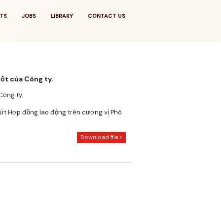
TS
JOBS
LIBRARY
CONTACT US
hốt của Công ty.
Công ty.
ứt Hợp đồng lao động trên cương vị Phó
Download file >