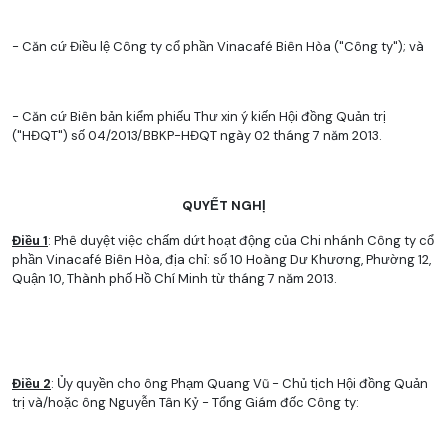
- Căn cứ Điều lệ Công ty cổ phần Vinacafé Biên Hòa ("Công ty"); và
- Căn cứ Biên bản kiểm phiếu Thư xin ý kiến Hội đồng Quản trị
("HĐQT") số 04/2013/BBKP-HĐQT ngày 02 tháng 7 năm 2013.
QUYẾT NGHỊ
Điều 1
: Phê duyệt việc chấm dứt hoạt động của Chi nhánh Công ty cổ
phần Vinacafé Biên Hòa, địa chỉ: số 10 Hoàng Dư Khương, Phường 12,
Quận 10, Thành phố Hồ Chí Minh từ tháng 7 năm 2013.
Điều 2
: Ủy quyền cho ông Phạm Quang Vũ - Chủ tịch Hội đồng Quản
trị và/hoặc ông Nguyễn Tân Kỷ - Tổng Giám đốc Công ty: