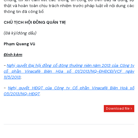
thật và hoàn toàn chịu trách nhiệm trước pháp luật về nội dung các
thông tin đã công bố.
CHỦ TỊCH HỘI ĐỒNG QUẢN TRỊ
(Đã ký/đóng dấu)
Phạm Quang Vũ
Đính kèm
:
-
Nghị quyết Đại hội đồng cổ đông thường niên năm 2013 của Công ty
cổ phần Vinacafé Biên Hòa số 01/2013/NQ-ĐHĐCĐ/VCF ngày
11/5/2013
;
-
Nghị quyết HĐQT của Công ty Cổ phần Vinacafé Biên Hoà số
05/2013/NQ-HĐQT
.
Download file >