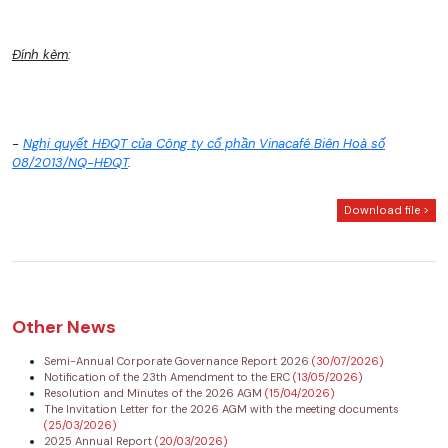
Đính kèm
:
-
Nghị quyết HĐQT của Công ty cổ phần Vinacafé Biên Hoà số
08/2013/NQ-HĐQT
.
Download file >
Other News
Semi-Annual Corporate Governance Report 2026
(30/07/2026)
Notification of the 23th Amendment to the ERC
(13/05/2026)
Resolution and Minutes of the 2026 AGM
(15/04/2026)
The Invitation Letter for the 2026 AGM with the meeting documents
(25/03/2026)
2025 Annual Report
(20/03/2026)