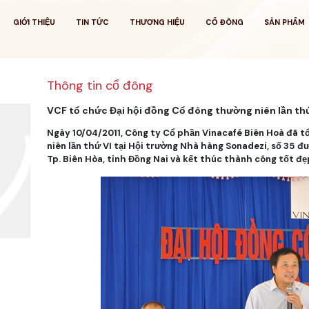
GIỚI THIỆU
TIN TỨC
THƯƠNG HIỆU
CỔ ĐÔNG
SẢN PHẨM
Thông tin cổ đông
VCF tổ chức Đại hội đồng Cổ đông thường niên lần th
Ngày 10/04/2011, Công ty Cổ phần Vinacafé Biên Hoà đã t
niên lần thứ VI tại Hội trường Nhà hàng Sonadezi, số 35 đ
Tp. Biên Hòa, tỉnh Đồng Nai và kết thúc thành công tốt đẹ