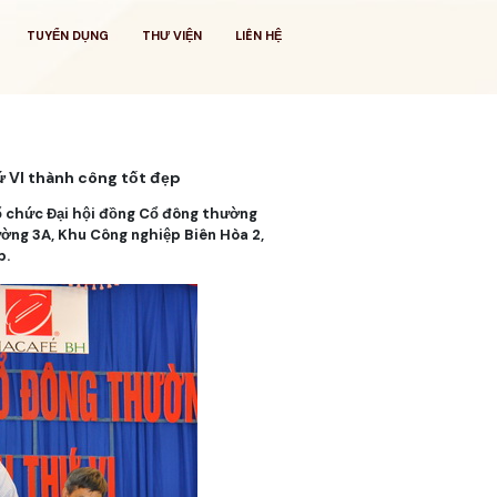
TUYỂN DỤNG
THƯ VIỆN
LIÊN HỆ
ứ VI thành công tốt đẹp
ổ chức Đại hội đồng Cổ đông thường
ường 3A, Khu Công nghiệp Biên Hòa 2,
p.