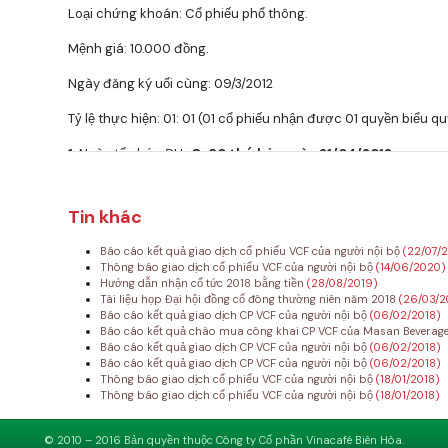
Loại chứng khoán: Cổ phiếu phổ thông.
Mệnh giá: 10.000 đồng.
Ngày đăng ký uối cùng: 09/3/2012
Tỷ lệ thực hiện: 01: 01 (01 cổ phiếu nhận được 01 quyền biểu qu
1.
Ngày tổ chức ĐH :
8g30 thứ bảy ngày 21/04/2012
2.
Địa điểm tổ chức :
Hội trường Nhà hàng Sonadezi, số 35 
Tp. Biên Hòa, tỉnh Đồng Nai
(ĐT: 0618890666)
Tin khác
3.
Nội dung họp :
Báo cáo kết quả giao dịch cổ phiếu VCF của người nội bộ
(22/07/
Thông báo giao dịch cổ phiếu VCF của người nội bộ
(14/06/2020)
- Báo cáo hoạt động năm 2011 của Hội đồng Quản trị và phươ
Hướng dẫn nhận cổ tức 2018 bằng tiền
(28/08/2019)
Tài liệu họp Đại hội đồng cổ đông thường niên năm 2018
(26/03/2
- Báo cáo của Ban điều hành (Ban TGĐ) về kết quả HĐKD năm 
Báo cáo kết quả giao dịch CP VCF của người nội bộ
(06/02/2018)
Báo cáo kết quả chào mua công khai CP VCF của Masan Beverag
- Báo cáo của Ban Kiểm soát về kết quả kiểm tra và giám s
Báo cáo kết quả giao dịch CP VCF của người nội bộ
(06/02/2018)
Báo cáo kết quả giao dịch CP VCF của người nội bộ
(06/02/2018)
hoạt động năm 2012;
Thông báo giao dịch cổ phiếu VCF của người nội bộ
(18/01/2018)
Thông báo giao dịch cổ phiếu VCF của người nội bộ
(18/01/2018)
- Trình Đại hội đồng Cổ đông phê duyệt :
- Phân phối lợi nhuận năm 2011 và kế hoạch chi trả cổ tức năm 
© 2010 – 2016 Bản quyền thuộc Công ty Cổ phần Vinacafé Biên Hòa.