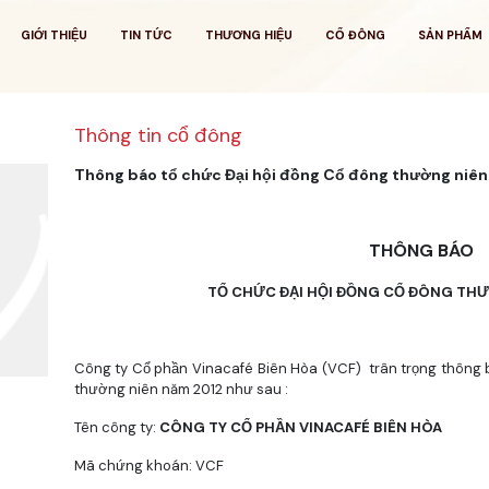
GIỚI THIỆU
TIN TỨC
THƯƠNG HIỆU
CỔ ĐÔNG
SẢN PHẨM
Thông tin cổ đông
Thông báo tổ chức Đại hội đồng Cổ đông thường niên
THÔNG BÁO
TỔ CHỨC ĐẠI HỘI ĐỒNG CỔ ĐÔNG THƯ
Công ty Cổ phần Vinacafé Biên Hòa (VCF) trân trọng thông b
thường niên năm 2012 như sau :
Tên công ty:
CÔNG TY CỔ PHẦN VINACAFÉ BIÊN HÒA
Mã chứng khoán: VCF