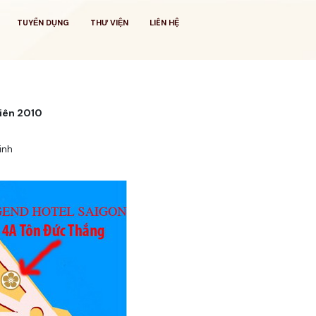
TUYỂN DỤNG
THƯ VIỆN
LIÊN HỆ
niên 2010
inh