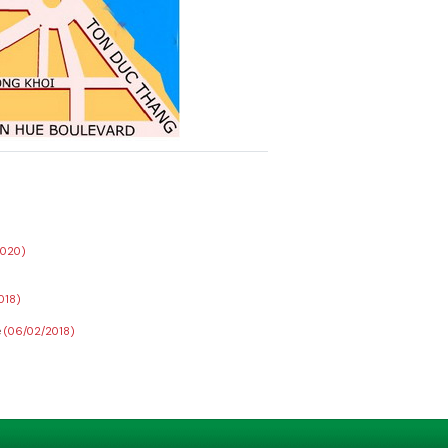
2020)
018)
e
(06/02/2018)