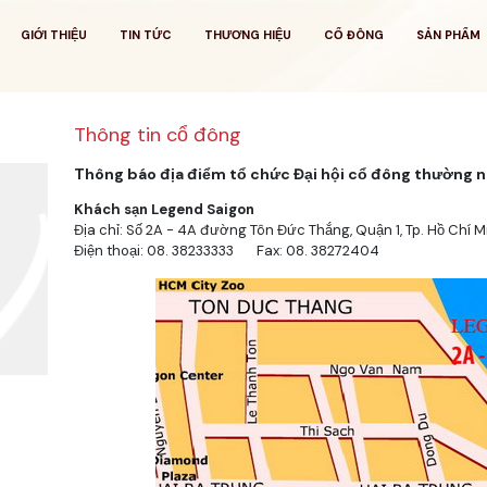
GIỚI THIỆU
TIN TỨC
THƯƠNG HIỆU
CỔ ĐÔNG
SẢN PHẨM
Thông tin cổ đông
Thông báo địa điểm tổ chức Đại hội cổ đông thường 
Khách sạn Legend Saigon
Địa chỉ: Số 2A - 4A đường Tôn Đức Thắng, Quận 1, Tp. Hồ Chí M
Điện thoại: 08. 38233333 Fax: 08. 38272404