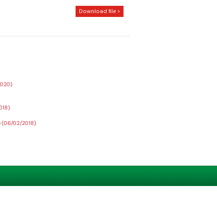
Download file >
2020)
018)
e
(06/02/2018)