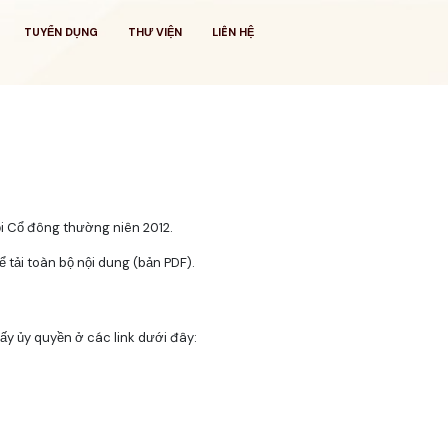
TUYỂN DỤNG
THƯ VIỆN
LIÊN HỆ
ội Cổ đông thường niên 2012.
 tải toàn bộ nội dung (bản PDF).
ấy ủy quyền ở các link dưới đây: