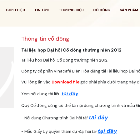
GIỚI THIỆU
TIN TỨC
THƯƠNG HIỆU
CỔ ĐÔNG
SẢN PHẨM
Thông tin cổ đông
Tài liệu họp Đại hội Cổ đông thường niên 2012
Tài liệu họp Đại hội Cổ đông thường niên 2012
Công ty cổ phần Vinacafé Biên Hòa đăng tải Tài liệu họp Đại h
Vui lòng ấn vào
Download file
góc phải phía dưới trang này để
tại đây
Xem nội dung tài liệu
Quý Cổ đông cũng có thể tải nội dung chương trình và mẫu Gi
tại đây
- Nội dung Chương trình Đại hội
tải
tại đây
- Mẫu Giấy Uỷ quyền tham dự Đại hội
tải