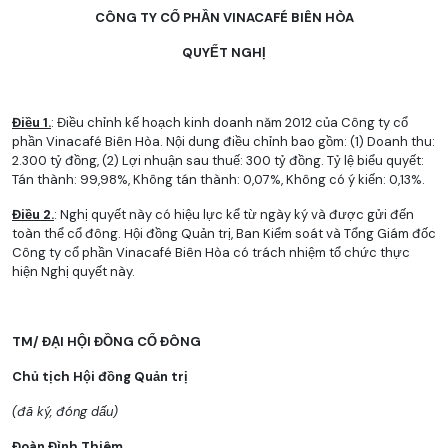
CÔNG TY CỔ PHẦN VINACAFÉ BIÊN HÒA
QUYẾT NGHỊ
Điều 1.
: Điều chỉnh kế hoạch kinh doanh năm 2012 của Công ty cổ
phần Vinacafé Biên Hòa. Nội dung điều chỉnh bao gồm: (1) Doanh thu:
2.300 tỷ đồng, (2) Lợi nhuận sau thuế: 300 tỷ đồng. Tỷ lệ biểu quyết:
Tán thành: 99,98%, Không tán thành: 0,07%, Không có ý kiến: 0,13%.
Điều 2.
: Nghị quyết này có hiệu lực kể từ ngày ký và được gửi đến
toàn thể cổ đông. Hội đồng Quản trị, Ban Kiểm soát và Tổng Giám đốc
Công ty cổ phần Vinacafé Biên Hòa có trách nhiệm tổ chức thực
hiện Nghị quyết này.
TM/ ĐẠI HỘI ĐỒNG CỔ ĐÔNG
Chủ tịch Hội đồng Quản trị
(đã ký, đóng dấu)
Đoàn Đình Thiêm