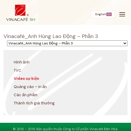
Bỏ
qua
English
Vinacafé_Anh Hùng Lao Động – Phần 3
Hình ảnh
TVC
Video sự kiện
Quảng cáo – In ấn
Các ấn phẩm
Thành tích giải thưởng
© 2010 – 2016 Bản quyền thuộc Công ty Cổ phần Vinacafé Biên Hòa.