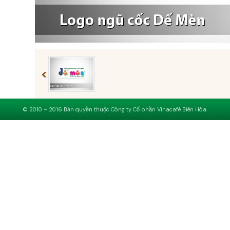
© 2010 – 2016 Bản quyền thuộc Công ty Cổ phần Vinacafé Biên Hòa.