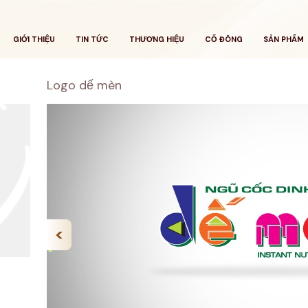
GIỚI THIỆU
TIN TỨC
THƯƠNG HIỆU
CỔ ĐÔNG
SẢN PHẨM
Logo dế mèn