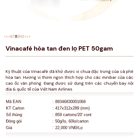
<<
<
6
7
8
9
10
>
>>
Vinacafé hòa tan đen lọ PET 50gam
Kỹ thuật của Vinacafé đã khử được vị chua đặc trưng của cà phê
hòa tan. Hương vị thơm ngon thích hợp cho các minibar của các
cao ốc văn phòng. Đang được sử dụng trên các chuyến bay nội
địa & quốc tế của Việt Nam Airlines.
Mã EAN
:
89346830001068
KT Carton
:
417x312x289 (mm)
Số thùng
:
859 cartons/20′ cont
Đóng gói
:
50g/lọ, 60lọ/carton
Giá
:
22,000 VNĐ/Lọ