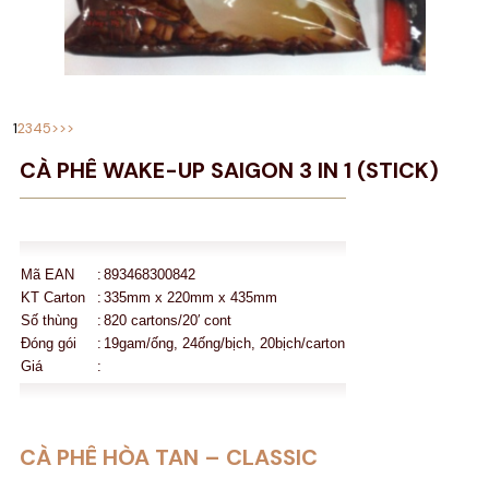
1
2
3
4
5
>
>>
CÀ PHÊ WAKE-UP SAIGON 3 IN 1 (STICK)
Mã EAN
:
893468300842
KT Carton
:
335mm x 220mm x 435mm
Số thùng
:
820 cartons/20′ cont
Đóng gói
:
19gam/ống, 24ống/bịch, 20bịch/carton
Giá
:
CÀ PHÊ HÒA TAN – CLASSIC