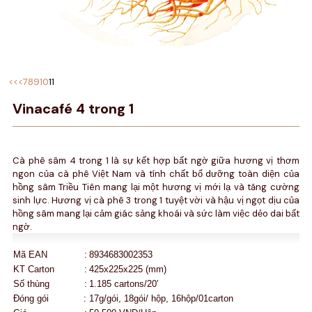
<<
<
7
8
9
10
11
Vinacafé 4 trong 1
Cà phê sâm 4 trong 1 là sự kết hợp bất ngờ giữa hương vị thơm
ngon của cà phê Việt Nam và tính chất bổ dưỡng toàn diện của
hồng sâm Triều Tiên mang lại một hương vị mới lạ và tăng cường
sinh lực. Hương vị cà phê 3 trong 1 tuyệt vời và hậu vị ngọt dịu của
hồng sâm mang lại cảm giác sảng khoái và sức làm việc dẻo dai bất
ngờ.
Mã EAN
:
8934683002353
KT Carton
:
425x225x225 (mm)
Số thùng
:
1.185 cartons/20′
Đóng gói
:
17g/gói, 18gói/ hộp, 16hộp/01carton