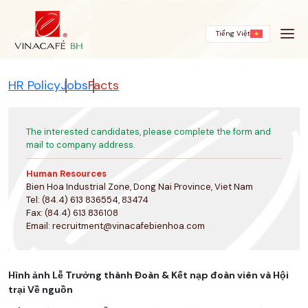
Skip
to
content
Tiếng Việt
HR Policy
Jobs
Facts
The interested candidates, please complete the form and
mail to company address.
Human Resources
Bien Hoa Industrial Zone, Dong Nai Province, Viet Nam
Tel: (84.4) 613 836554, 83474
Fax: (84.4) 613 836108
Email:
recruitment@vinacafebienhoa.com
Hình ảnh Lễ Trưởng thành Đoàn & Kết nạp đoàn viên và Hội
trại Về nguồn