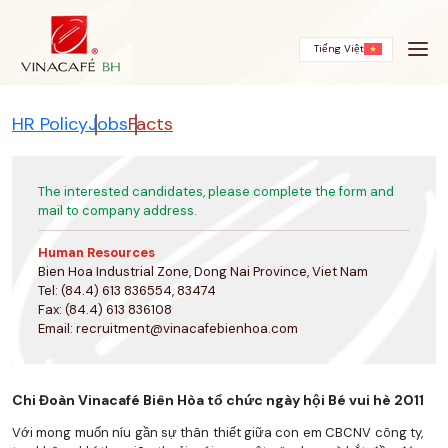
Skip
to
content
Tiếng Việt
HR Policy
Jobs
Facts
The interested candidates, please complete the form and
mail to company address.
Human Resources
Bien Hoa Industrial Zone, Dong Nai Province, Viet Nam
Tel: (84.4) 613 836554, 83474
Fax: (84.4) 613 836108
Email:
recruitment@vinacafebienhoa.com
Chi Đoàn Vinacafé Biên Hòa tổ chức ngày hội Bé vui hè 2011
Với mong muốn níu gần sự thân thiết giữa con em CBCNV công ty,