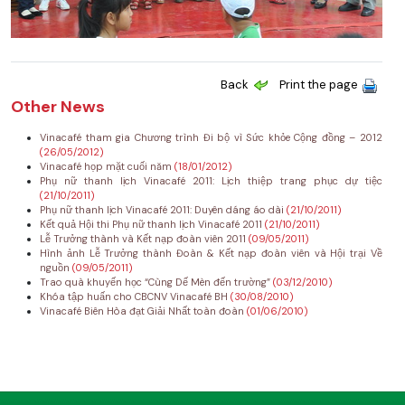
Back
Print the page
Other News
Vinacafé tham gia Chương trình Đi bộ vì Sức khỏe Cộng đồng – 2012
(26/05/2012)
Vinacafé họp mặt cuối năm
(18/01/2012)
Phụ nữ thanh lịch Vinacafé 2011: Lịch thiệp trang phục dự tiệc
(21/10/2011)
Phụ nữ thanh lịch Vinacafé 2011: Duyên dáng áo dài
(21/10/2011)
Kết quả Hội thi Phụ nữ thanh lịch Vinacafé 2011
(21/10/2011)
Lễ Trưởng thành và Kết nạp đoàn viên 2011
(09/05/2011)
Hình ảnh Lễ Trưởng thành Đoàn & Kết nạp đoàn viên và Hội trại Về
nguồn
(09/05/2011)
Trao quà khuyến học “Cùng Dế Mèn đến trường”
(03/12/2010)
Khóa tập huấn cho CBCNV Vinacafé BH
(30/08/2010)
Vinacafé Biên Hòa đạt Giải Nhất toàn đoàn
(01/06/2010)