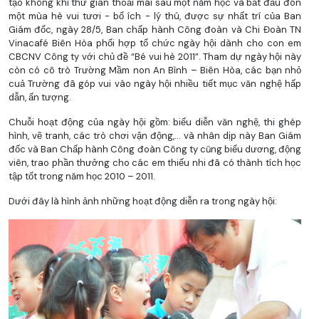
tạo không khí thư giãn thoải mái sau một năm học và bắt đầu đón
một mùa hè vui tươi - bổ ích - lý thú, được sự nhất trí của Ban
Giám đốc, ngày 28/5, Ban chấp hành Công đoàn và Chi Đoàn TN
Vinacafé Biên Hòa phối hợp tổ chức ngày hội dành cho con em
CBCNV Công ty với chủ đề “Bé vui hè 2011”. Tham dự ngày hội này
còn có cô trò Trường Mầm non An Bình – Biên Hòa, các bạn nhỏ
cuả Trường đã góp vui vào ngày hội nhiều tiết mục văn nghệ hấp
dẫn, ấn tượng.
Chuỗi hoạt động của ngày hội gồm: biểu diễn văn nghệ, thi ghép
hình, vẽ tranh, các trò chơi vận động,... và nhân dịp này Ban Giám
đốc và Ban Chấp hành Công đoàn Công ty cũng biểu dương, động
viên, trao phần thưởng cho các em thiếu nhi đã có thành tích học
tập tốt trong năm học 2010 – 2011.
Dưới đây là hình ảnh những hoạt động diễn ra trong ngày hội: