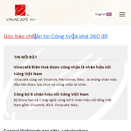
Bỏ
qua
English
Góc báo chí
Bản tin Công ty
Cà phê 360 độ
TIN NỔI BẬT
Vinacafé Biên Hoà được công nhận là nhãn hiệu nổi
tiếng Việt Nam
Vinacafé cùng với Vinamilk, Petrolimex, Nike... là những nhãn hiệu
đầu tiên được lựa chọn và công nhận là nhãn...
Công bố 6 nhãn hiệu nổi tiếng Việt Nam
Bộ Khoa học và Công nghệ công bố 6 nhãn hiệu nổi tiếng Việt
Nam gồm: Vinamilk, IKEA, Vinacafe, Nike,...
Central Highlands get gifts, scholarships