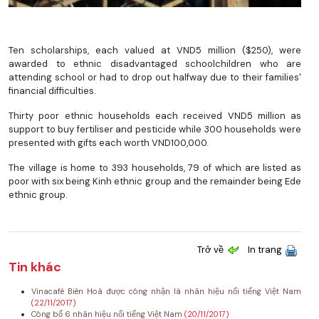
Ten scholarships, each valued at VND5 million ($250), were
awarded to ethnic disadvantaged schoolchildren who are
attending school or had to drop out halfway due to their families'
financial difficulties.
Thirty poor ethnic households each received VND5 million as
support to buy fertiliser and pesticide while 300 households were
presented with gifts each worth VND100,000.
The village is home to 393 households, 79 of which are listed as
poor with six being Kinh ethnic group and the remainder being Ede
ethnic group.
Trở về
In trang
Tin khác
Vinacafé Biên Hoà được công nhận là nhãn hiệu nổi tiếng Việt Nam
(22/11/2017)
Công bố 6 nhãn hiệu nổi tiếng Việt Nam
(20/11/2017)