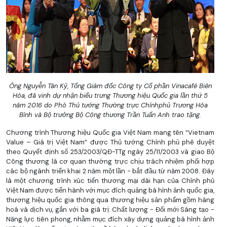
Ông Nguyễn Tân Kỷ, Tổng Giám đốc Công ty Cổ phần Vinacafé Biên
Hòa, đã vinh dự nhận biểu trưng Thương hiệu Quốc gia lần thứ 5
năm 2016 do Phó Thủ tướng Thường trực Chínhphủ Trương Hòa
Bình và Bộ trưởng Bộ Công thương Trần Tuấn Anh trao tặng.
Chương trình Thương hiệu Quốc gia Việt Nam mang tên “Vietnam
Value – Giá trị Việt Nam” được Thủ tướng Chính phủ phê duyệt
theo Quyết định số 253/2003/QĐ-TTg ngày 25/11/2003 và giao Bộ
Công thương là cơ quan thường trực chịu trách nhiệm phối hợp
các bộ ngành triển khai 2 năm một lần - bắt đầu từ năm 2008. Đây
là một chương trình xúc tiến thương mại dài hạn của Chính phủ
Việt Nam được tiến hành với mục đích quảng bá hình ảnh quốc gia,
thương hiệu quốc gia thông qua thương hiệu sản phẩm gồm hàng
hoá và dịch vụ, gắn với ba giá trị: Chất lượng - Đổi mới Sáng tạo -
Năng lực tiên phong, nhằm mục đích xây dựng quảng bá hình ảnh