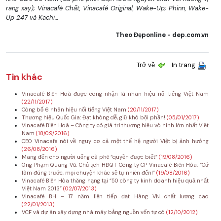
rang xay); Vinacafé Chất, Vinacafé Original, Wake-Up; Phinn, Wake-
Up 247 và Kachi…
Theo Đẹponline -
dep.com.vn
Trở về
In trang
Tin khác
Vinacafé Biên Hoà được công nhận là nhãn hiệu nổi tiếng Việt Nam
(22/11/2017)
Công bố 6 nhãn hiệu nổi tiếng Việt Nam
(20/11/2017)
Thương hiệu Quốc Gia: Đạt không dễ, giữ khó bội phần!
(05/01/2017)
Vinacafé Biên Hoà – Công ty có giá trị thương hiệu vô hình lớn nhất Việt
Nam
(18/09/2016)
CEO Vinacafe nói về nguy cơ cả một thế hệ người Việt bị ảnh hưởng
(26/08/2016)
Mang đến cho người uống cà phê “quyền được biết”
(19/08/2016)
Ông Phạm Quang Vũ, Chủ tịch HĐQT Công ty CP Vinacafé Biên Hòa: “Cứ
làm đúng trước, mọi chuyện khác sẽ tự nhiên đến!”
(19/08/2016)
Vinacafé Biên Hòa thăng hạng tại “50 công ty kinh doanh hiệu quả nhất
Việt Nam 2013”
(02/07/2013)
Vinacafé BH – 17 năm liên tiếp đạt Hàng VN chất lượng cao
(22/01/2013)
VCF và dự án xây dựng nhà máy bằng nguồn vốn tự có
(12/10/2012)