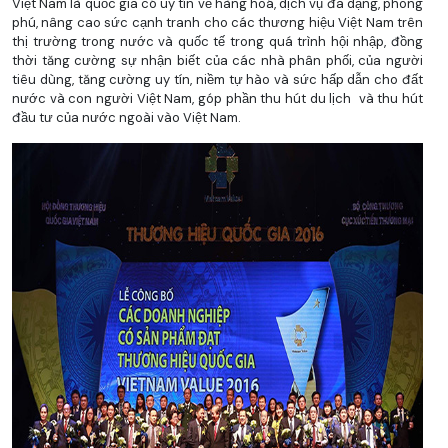
Việt Nam là quốc gia có uy tín về hàng hoá, dịch vụ đa dạng, phong
phú, nâng cao sức cạnh tranh cho các thương hiệu Việt Nam trên
thị trường trong nước và quốc tế trong quá trình hội nhập, đồng
thời tăng cường sự nhận biết của các nhà phân phối, của người
tiêu dùng, tăng cường uy tín, niềm tự hào và sức hấp dẫn cho đất
nước và con người Việt Nam, góp phần thu hút du lịch và thu hút
đầu tư của nước ngoài vào Việt Nam.