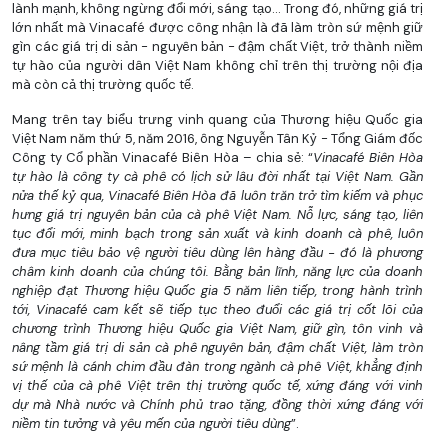
lành mạnh, không ngừng đổi mới, sáng tạo… Trong đó, những giá trị
lớn nhất mà Vinacafé được công nhận là đã làm tròn sứ mệnh giữ
gìn các giá trị di sản - nguyên bản - đậm chất Việt, trở thành niềm
tự hào của người dân Việt Nam không chỉ trên thị trường nội địa
mà còn cả thị trường quốc tế.
Mang trên tay biểu trưng vinh quang của Thương hiệu Quốc gia
Việt Nam năm thứ 5, năm 2016, ông Nguyễn Tân Kỷ - Tổng Giám đốc
Công ty Cổ phần Vinacafé Biên Hòa – chia sẻ: “
Vinacafé Biên Hòa
tự hào là công ty cà phê có lịch sử lâu đời nhất tại Việt Nam. Gần
nửa thế kỷ qua, Vinacafé Biên Hòa đã luôn trăn trở tìm kiếm và phục
hưng giá trị nguyên bản của cà phê Việt Nam. Nỗ lực, sáng tạo, liên
tục đổi mới, minh bạch trong sản xuất và kinh doanh cà phê, luôn
đưa mục tiêu bảo vệ người tiêu dùng lên hàng đầu - đó là phương
châm kinh doanh của chúng tôi. Bằng bản lĩnh, năng lực của doanh
nghiệp đạt Thương hiệu Quốc gia 5 năm liên tiếp, trong hành trình
tới, Vinacafé cam kết sẽ tiếp tục theo đuổi các giá trị cốt lõi của
chương trình Thương hiệu Quốc gia Việt Nam, giữ gìn, tôn vinh và
nâng tầm giá trị di sản cà phê nguyên bản, đậm chất Việt, làm tròn
sứ mệnh là cánh chim đầu đàn trong ngành cà phê Việt, khẳng định
vị thế của cà phê Việt trên thị trường quốc tế, xứng đáng với vinh
dự mà Nhà nước và Chính phủ trao tặng, đồng thời xứng đáng với
niềm tin tưởng và yêu mến của người tiêu dùng
”.