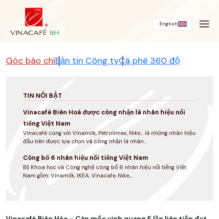
Bỏ
qua
English
Góc báo chí
Bản tin Công ty
Cà phê 360 độ
TIN NỔI BẬT
Vinacafé Biên Hoà được công nhận là nhãn hiệu nổi
tiếng Việt Nam
Vinacafé cùng với Vinamilk, Petrolimex, Nike... là những nhãn hiệu
đầu tiên được lựa chọn và công nhận là nhãn...
Công bố 6 nhãn hiệu nổi tiếng Việt Nam
Bộ Khoa học và Công nghệ công bố 6 nhãn hiệu nổi tiếng Việt
Nam gồm: Vinamilk, IKEA, Vinacafe, Nike,...
Vinacafé Biên Hòa – Cán mốc vinh quang 5 lần liên tiếp đạt