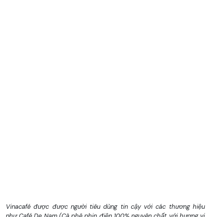
Vinacafé được được người tiêu dùng tin cậy với các thương hiệu
như Café De Nam (Cà phê phin điện 100% nguyên chất với hương vị