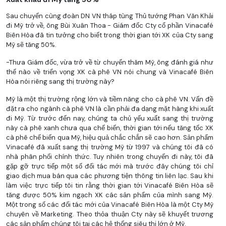
Sau chuyến cùng đoàn DN VN tháp tùng Thủ tướng Phan Văn Khải
đi Mỹ trở về, ông Bùi Xuân Thoa - Giám đốc Cty cổ phần Vinacafé
Biên Hòa đã tin tưởng cho biết trong thời gian tới XK của Cty sang
Mỹ sẽ tăng 50%.
-Thưa Giám đốc, vừa trở về từ chuyến thăm Mỹ, ông đánh giá như
thế nào về triển vọng XK cà phê VN nói chung và Vinacafé Biên
Hòa nói riêng sang thị trường này?
Mỹ là một thị trường rộng lớn và tiềm năng cho cà phê VN. Vấn đề
đặt ra cho ngành cà phê VN là cần phải đa dạng mặt hàng khi xuất
đi Mỹ. Từ trước đến nay, chúng ta chủ yếu xuất sang thị trường
này cà phê xanh chưa qua chế biến, thời gian tới nếu tăng tốc XK
cà phê chế biến qua Mỹ, hiệu quả chắc chắn sẽ cao hơn. Sản phẩm
Vinacafé đã xuất sang thị trường Mỹ từ 1997 và chúng tôi đã có
nhà phân phối chính thức. Tuy nhiên trong chuyến đi này, tôi đã
gặp gỡ trực tiếp một số đối tác mới mà trước đây chúng tôi chỉ
giao dịch mua bán qua các phương tiện thông tin liên lạc. Sau khi
làm việc trực tiếp tôi tin rằng thời gian tới Vinacafé Biên Hòa sẽ
tăng được 50% kim ngạch XK các sản phẩm của mình sang Mỹ.
Một trong số các đối tác mới của Vinacafé Biên Hòa là một Cty Mỹ
chuyên về Marketing. Theo thỏa thuận Cty này sẽ khuyết trương
các sản phẩm chúng tôi tại các hệ thống siêu thị lớn ở Mỹ.