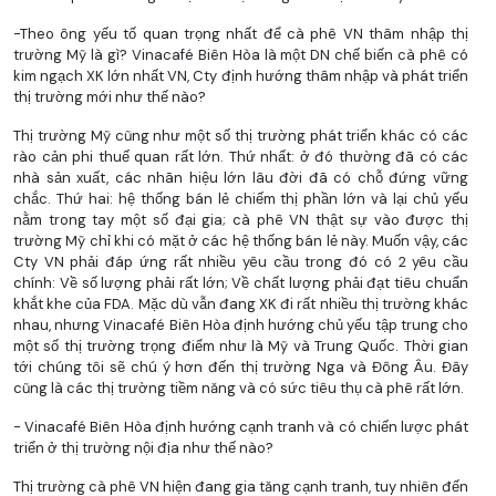
-Theo ông yếu tố quan trọng nhất để cà phê VN thâm nhập thị
trường Mỹ là gì? Vinacafé Biên Hòa là một DN chế biến cà phê có
kim ngạch XK lớn nhất VN, Cty định hướng thâm nhập và phát triển
thị trường mới như thế nào?
Thị trường Mỹ cũng như một số thị trường phát triển khác có các
rào cản phi thuế quan rất lớn. Thứ nhất: ở đó thường đã có các
nhà sản xuất, các nhãn hiệu lớn lâu đời đã có chỗ đứng vững
chắc. Thứ hai: hệ thống bán lẻ chiếm thị phần lớn và lại chủ yếu
nằm trong tay một số đại gia; cà phê VN thật sự vào được thị
trường Mỹ chỉ khi có mặt ở các hệ thống bán lẻ này. Muốn vậy, các
Cty VN phải đáp ứng rất nhiều yêu cầu trong đó có 2 yêu cầu
chính: Về số lượng phải rất lớn; Về chất lượng phải đạt tiêu chuẩn
khắt khe của FDA. Mặc dù vẫn đang XK đi rất nhiều thị trường khác
nhau, nhưng Vinacafé Biên Hòa định hướng chủ yếu tập trung cho
một số thị trường trọng điểm như là Mỹ và Trung Quốc. Thời gian
tới chúng tôi sẽ chú ý hơn đến thị trường Nga và Đông Âu. Đây
cũng là các thị trường tiềm năng và có sức tiêu thụ cà phê rất lớn.
- Vinacafé Biên Hòa định hướng cạnh tranh và có chiến lược phát
triển ở thị trường nội địa như thế nào?
Thị trường cà phê VN hiện đang gia tăng cạnh tranh, tuy nhiên đến