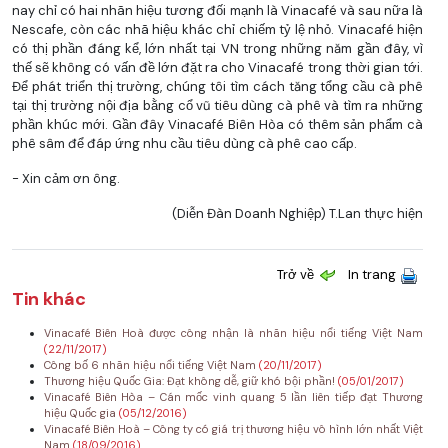
nay chỉ có hai nhãn hiệu tương đối mạnh là Vinacafé và sau nữa là
Nescafe, còn các nhã hiệu khác chỉ chiếm tỷ lệ nhỏ. Vinacafé hiện
có thị phần đáng kể, lớn nhất tại VN trong những năm gần đây, vì
thế sẽ không có vấn đề lớn đặt ra cho Vinacafé trong thời gian tới.
Để phát triển thị trường, chúng tôi tìm cách tăng tổng cầu cà phê
tại thị trường nội địa bằng cổ vũ tiêu dùng cà phê và tìm ra những
phần khúc mới. Gần đây Vinacafé Biên Hòa có thêm sản phẩm cà
phê sâm để đáp ứng nhu cầu tiêu dùng cà phê cao cấp.
- Xin cảm ơn ông.
(Diễn Đàn Doanh Nghiệp) T.Lan thực hiện
Trở về
In trang
Tin khác
Vinacafé Biên Hoà được công nhận là nhãn hiệu nổi tiếng Việt Nam
(22/11/2017)
Công bố 6 nhãn hiệu nổi tiếng Việt Nam
(20/11/2017)
Thương hiệu Quốc Gia: Đạt không dễ, giữ khó bội phần!
(05/01/2017)
Vinacafé Biên Hòa – Cán mốc vinh quang 5 lần liên tiếp đạt Thương
hiệu Quốc gia
(05/12/2016)
Vinacafé Biên Hoà – Công ty có giá trị thương hiệu vô hình lớn nhất Việt
Nam
(18/09/2016)