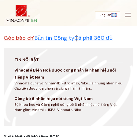
Bỏ
qua
English
Góc báo chí
Bản tin Công ty
Cà phê 360 độ
TIN NỔI BẬT
Vinacafé Biên Hoà được công nhận là nhãn hiệu nổi
tiếng Việt Nam
Vinacafé cùng với Vinamilk, Petrolimex, Nike... là những nhãn hiệu
đầu tiên được lựa chọn và công nhận là nhãn...
Công bố 6 nhãn hiệu nổi tiếng Việt Nam
Bộ Khoa học và Công nghệ công bố 6 nhãn hiệu nổi tiếng Việt
Nam gồm: Vinamilk, IKEA, Vinacafe, Nike,...
Xuất khẩu đi Mỹ tăng 50%