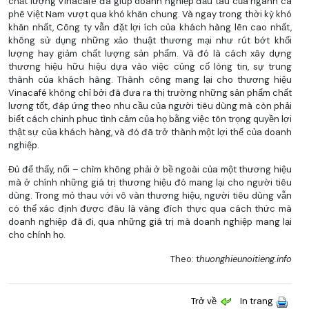
chất lượng Vinacafé đã giúp doanh nghiệp đầu tàu của ngành cà
phê Việt Nam vượt qua khó khăn chung. Và ngay trong thời kỳ khó
khăn nhất, Công ty vẫn đặt lợi ích của khách hàng lên cao nhất,
không sử dụng những xảo thuật thương mại như rút bớt khối
lượng hay giảm chất lượng sản phẩm. Và đó là cách xây dựng
thương hiệu hữu hiệu dựa vào việc củng cố lòng tin, sự trung
thành của khách hàng. Thành công mang lại cho thương hiệu
Vinacafé không chỉ bởi đã đưa ra thị trường những sản phẩm chất
lượng tốt, đáp ứng theo nhu cầu của người tiêu dùng mà còn phải
biết cách chinh phục tình cảm của họ bằng việc tôn trọng quyền lợi
thật sự của khách hàng, và đó đã trở thành một lợi thế của doanh
nghiệp.
Đủ để thấy, nổi – chìm không phải ở bề ngoài của một thương hiệu
mà ở chính những giá trị thương hiệu đó mang lại cho người tiêu
dùng. Trong mỏ thau với vô vàn thương hiệu, người tiêu dùng vẫn
có thể xác định được đâu là vàng đích thực qua cách thức mà
doanh nghiệp đã đi, qua những giá trị mà doanh nghiệp mang lại
cho chính họ.
Theo: t
huonghieunoitieng.info
Trở về
In trang