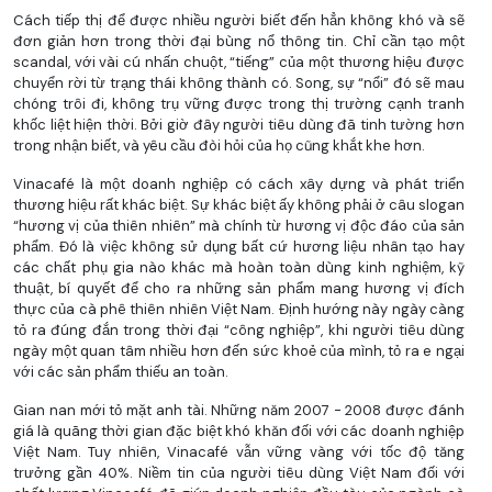
Cách tiếp thị để được nhiều người biết đến hẳn không khó và sẽ
đơn giản hơn trong thời đại bùng nổ thông tin. Chỉ cần tạo một
scandal, với vài cú nhấn chuột, “tiếng” của một thương hiệu được
chuyển rời từ trạng thái không thành có. Song, sự “nổi” đó sẽ mau
chóng trôi đi, không trụ vững được trong thị trường cạnh tranh
khốc liệt hiện thời. Bởi giờ đây người tiêu dùng đã tinh tường hơn
trong nhận biết, và yêu cầu đòi hỏi của họ cũng khắt khe hơn.
Vinacafé là một doanh nghiệp có cách xây dựng và phát triển
thương hiệu rất khác biệt. Sự khác biệt ấy không phải ở câu slogan
“hương vị của thiên nhiên” mà chính từ hương vị độc đáo của sản
phẩm. Đó là việc không sử dụng bất cứ hương liệu nhân tạo hay
các chất phụ gia nào khác mà hoàn toàn dùng kinh nghiệm, kỹ
thuật, bí quyết để cho ra những sản phẩm mang hương vị đích
thực của cà phê thiên nhiên Việt Nam. Định hướng này ngày càng
tỏ ra đúng đắn trong thời đại “công nghiệp”, khi người tiêu dùng
ngày một quan tâm nhiều hơn đến sức khoẻ của mình, tỏ ra e ngại
với các sản phẩm thiếu an toàn.
Gian nan mới tỏ mặt anh tài. Những năm 2007 - 2008 được đánh
giá là quãng thời gian đặc biệt khó khăn đối với các doanh nghiệp
Việt Nam. Tuy nhiên, Vinacafé vẫn vững vàng với tốc độ tăng
trưởng gần 40%. Niềm tin của người tiêu dùng Việt Nam đối với