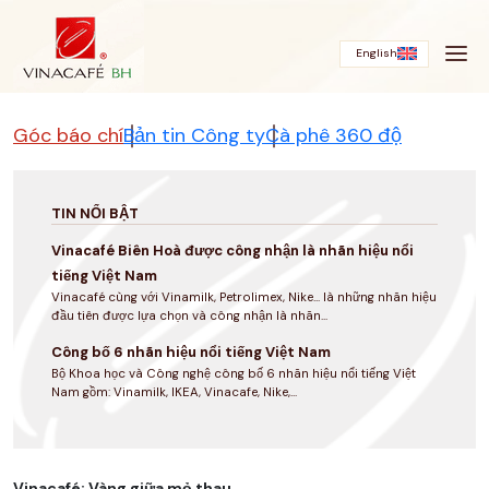
Bỏ
qua
English
Góc báo chí
Bản tin Công ty
Cà phê 360 độ
TIN NỔI BẬT
Vinacafé Biên Hoà được công nhận là nhãn hiệu nổi
tiếng Việt Nam
Vinacafé cùng với Vinamilk, Petrolimex, Nike... là những nhãn hiệu
đầu tiên được lựa chọn và công nhận là nhãn...
Công bố 6 nhãn hiệu nổi tiếng Việt Nam
Bộ Khoa học và Công nghệ công bố 6 nhãn hiệu nổi tiếng Việt
Nam gồm: Vinamilk, IKEA, Vinacafe, Nike,...
Vinacafé: Vàng giữa mỏ thau