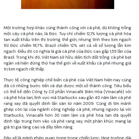
Một trường hợp khác cũng thành công với cà phê, dù không trồng
một cây cà phê nào, là Đức. Tuy chỉ chiếm 12,1% lượng cà phê hòa
tan xuất khẩu trên thị trường thế giới, nhưng tính theo kim ngạch
thì Đức chiếm 18,7%. Brazil chiếm 12% xét cả về số lượng lẫn kim
ngạch. Điều đó có nghĩa là giá cà phê của Đức cao gấp 1,55 lần của
Brazil. Trong khi đó, Việt Nam sở hữu diện tích đất trồng cà phê bạt
ngàn và hiện đứng thứ hai thế giới về xuất khẩu cà phê nhưng giá
trị kim ngạch rất thấp.
Thực tế, công nghiệp chế biến cà phê của Việt Nam hiện nay cũng
đã có những bước tiến và đạt được một số thành công. Tiêu biểu
có thể kể đến Công ty Cổ phần Vinacafé Biên Hòa (Vinacafé) với
cà phê hòa tan, lĩnh vực mà Starbucks sau gần 40 năm làm cà phê
rang xay đã quyết định lấn sân từ năm 2009. Cũng đi tìm mảnh
ghép còn lại của ngành công nghiệp cà phê, nhưng ngược lại với
Starbucks, Vinacafé hơn 30 năm làm cà phê hòa tan đã quyết
định tập trung hơn vào cà phê rang xay, một phân khúc mang lại
giá trị gia tăng cao và đầy tiềm năng.
Đây sẽ là mảnh ghép quan trọng trong chiến lược tăng trưởng dài