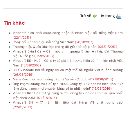
Trở về
In trang
Tin khác
Vinacafé Biên Hoà được công nhận là nhãn hiệu nổi tiếng Việt Nam
(22/11/2017)
Công bố 6 nhãn hiệu nổi tiếng Việt Nam
(20/11/2017)
Thương hiệu Quốc Gia: Đạt không dễ, giữ khó bội phần!
(05/01/2017)
Vinacafé Biên Hòa – Cán mốc vinh quang 5 lần liên tiếp đạt Thương
hiệu Quốc gia
(05/12/2016)
Vinacafé Biên Hoà – Công ty có giá trị thương hiệu vô hình lớn nhất Việt
Nam
(18/09/2016)
CEO Vinacafe nói về nguy cơ cả một thế hệ người Việt bị ảnh hưởng
(26/08/2016)
Mang đến cho người uống cà phê “quyền được biết”
(19/08/2016)
Ông Phạm Quang Vũ, Chủ tịch HĐQT Công ty CP Vinacafé Biên Hòa: “Cứ
làm đúng trước, mọi chuyện khác sẽ tự nhiên đến!”
(19/08/2016)
Vinacafé Biên Hòa thăng hạng tại “50 công ty kinh doanh hiệu quả nhất
Việt Nam 2013”
(02/07/2013)
Vinacafé BH – 17 năm liên tiếp đạt Hàng VN chất lượng cao
(22/01/2013)