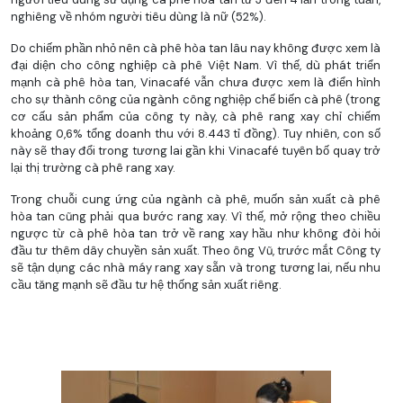
nghiêng về nhóm người tiêu dùng là nữ (52%).
Do chiếm phần nhỏ nên cà phê hòa tan lâu nay không được xem là
đại diện cho công nghiệp cà phê Việt Nam. Vì thế, dù phát triển
mạnh cà phê hòa tan, Vinacafé vẫn chưa được xem là điển hình
cho sự thành công của ngành công nghiệp chế biến cà phê (trong
cơ cấu sản phẩm của công ty này, cà phê rang xay chỉ chiếm
khoảng 0,6% tổng doanh thu với 8.443 tỉ đồng). Tuy nhiên, con số
này sẽ thay đổi trong tương lai gần khi Vinacafé tuyên bố quay trở
lại thị trường cà phê rang xay.
Trong chuỗi cung ứng của ngành cà phê, muốn sản xuất cà phê
hòa tan cũng phải qua bước rang xay. Vì thế, mở rộng theo chiều
ngược từ cà phê hòa tan trở về rang xay hầu như không đòi hỏi
đầu tư thêm dây chuyền sản xuất. Theo ông Vũ, trước mắt Công ty
sẽ tận dụng các nhà máy rang xay sẵn và trong tương lai, nếu nhu
cầu tăng mạnh sẽ đầu tư hệ thống sản xuất riêng.