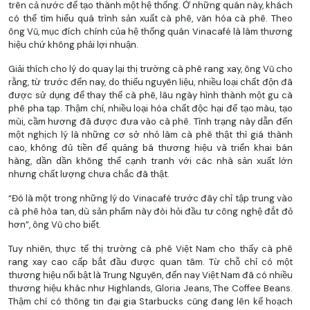
trên cả nước để tạo thành một hệ thống. Ở những quán này, khách
có thể tìm hiểu quá trình sản xuất cà phê, văn hóa cà phê. Theo
ông Vũ, mục đích chính của hệ thống quán Vinacafé là làm thương
hiệu chứ không phải lợi nhuận.
Giải thích cho lý do quay lại thị trường cà phê rang xay, ông Vũ cho
rằng, từ trước đến nay, do thiếu nguyên liệu, nhiều loại chất độn đã
được sử dụng để thay thế cà phê, lâu ngày hình thành một gu cà
phê pha tạp. Thậm chí, nhiều loại hóa chất độc hại để tạo màu, tạo
mùi, cầm hương đã được đưa vào cà phê. Tình trạng này dẫn đến
một nghịch lý là những cơ sở nhỏ làm cà phê thật thì giá thành
cao, không đủ tiền để quảng bá thương hiệu và triển khai bán
hàng, dần dần không thể cạnh tranh với các nhà sản xuất lớn
nhưng chất lượng chưa chắc đã thật.
“Đó là một trong những lý do Vinacafé trước đây chỉ tập trung vào
cà phê hòa tan, dù sản phẩm này đòi hỏi đầu tư công nghệ đắt đỏ
hơn”, ông Vũ cho biết.
Tuy nhiên, thực tế thị trường cà phê Việt Nam cho thấy cà phê
rang xay cao cấp bắt đầu được quan tâm. Từ chỗ chỉ có một
thương hiệu nổi bật là Trung Nguyên, đến nay Việt Nam đã có nhiều
thương hiệu khác như Highlands, Gloria Jeans, The Coffee Beans.
Thậm chí có thông tin đại gia Starbucks cũng đang lên kế hoạch