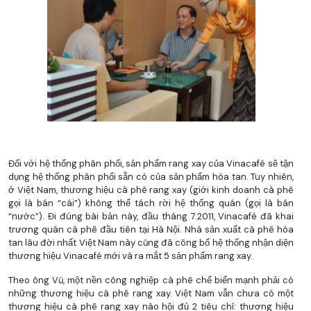
Đối với hệ thống phân phối, sản phẩm rang xay của Vinacafé sẽ tận
dụng hệ thống phân phối sẵn có của sản phẩm hòa tan. Tuy nhiên,
ở Việt Nam, thương hiệu cà phê rang xay (giới kinh doanh cà phê
gọi là bán “cái”) không thể tách rời hệ thống quán (gọi là bán
“nước”). Đi đúng bài bản này, đầu tháng 7.2011, Vinacafé đã khai
trương quán cà phê đầu tiên tại Hà Nội. Nhà sản xuất cà phê hòa
tan lâu đời nhất Việt Nam này cũng đã công bố hệ thống nhận diện
thương hiệu Vinacafé mới và ra mắt 5 sản phẩm rang xay.
Theo ông Vũ, một nền công nghiệp cà phê chế biến mạnh phải có
những thương hiệu cà phê rang xay. Việt Nam vẫn chưa có một
thương hiệu cà phê rang xay nào hội đủ 2 tiêu chí: thương hiệu