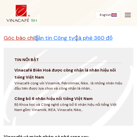
Bỏ
qua
English
Góc báo chí
Bản tin Công ty
Cà phê 360 độ
TIN NỔI BẬT
Vinacafé Biên Hoà được công nhận là nhãn hiệu nổi
tiếng Việt Nam
Vinacafé cùng với Vinamilk, Petrolimex, Nike... là những nhãn hiệu
đầu tiên được lựa chọn và công nhận là nhãn...
Công bố 6 nhãn hiệu nổi tiếng Việt Nam
Bộ Khoa học và Công nghệ công bố 6 nhãn hiệu nổi tiếng Việt
Nam gồm: Vinamilk, IKEA, Vinacafe, Nike,...
Vinacafé và mảnh ghép cà phê rang xay