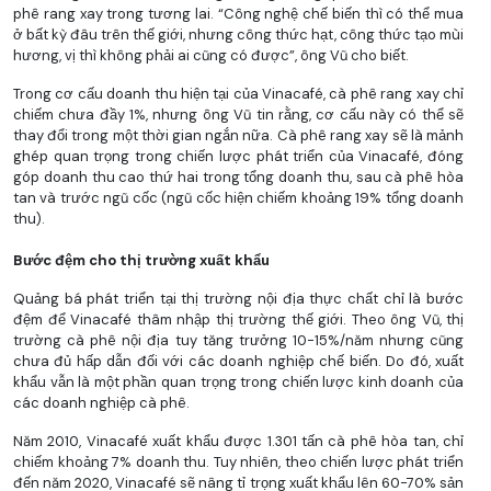
phê rang xay trong tương lai. “Công nghệ chế biến thì có thể mua
ở bất kỳ đâu trên thế giới, nhưng công thức hạt, công thức tạo mùi
hương, vị thì không phải ai cũng có được”, ông Vũ cho biết.
Trong cơ cấu doanh thu hiện tại của Vinacafé, cà phê rang xay chỉ
chiếm chưa đầy 1%, nhưng ông Vũ tin rằng, cơ cấu này có thể sẽ
thay đổi trong một thời gian ngắn nữa. Cà phê rang xay sẽ là mảnh
ghép quan trọng trong chiến lược phát triển của Vinacafé, đóng
góp doanh thu cao thứ hai trong tổng doanh thu, sau cà phê hòa
tan và trước ngũ cốc (ngũ cốc hiện chiếm khoảng 19% tổng doanh
thu).
Bước đệm cho thị trường xuất khẩu
Quảng bá phát triển tại thị trường nội địa thực chất chỉ là bước
đệm để Vinacafé thâm nhập thị trường thế giới. Theo ông Vũ, thị
trường cà phê nội địa tuy tăng trưởng 10-15%/năm nhưng cũng
chưa đủ hấp dẫn đối với các doanh nghiệp chế biến. Do đó, xuất
khẩu vẫn là một phần quan trọng trong chiến lược kinh doanh của
các doanh nghiệp cà phê.
Năm 2010, Vinacafé xuất khẩu được 1.301 tấn cà phê hòa tan, chỉ
chiếm khoảng 7% doanh thu. Tuy nhiên, theo chiến lược phát triển
đến năm 2020, Vinacafé sẽ nâng tỉ trọng xuất khẩu lên 60-70% sản