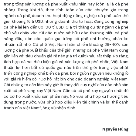
trong tổng sản lượng cà phê xuất khẩu hiện nay (còn lại là cà phê
nhân). Trong khi đó, theo tính toán của các chuyên gia trong
ngành cà phê, doanh thu hoạt động nông nghiệp cà phê toàn thế
giới khoảng 16 tỉ USD, nhưng doanh thu từ hoạt động công nghiệp
cà phê lại lên đến 80-90 tỉ USD. Giá trị thặng dư từ ngành cà phê
chủ yếu chảy vào túi các nước sở hữu các thương hiệu cà phê
hàng đầu, còn các quốc gia trồng cà phê chỉ hưởng phần lợi
nhuận rất nhỏ. Cà phê Việt Nam hiện chiếm khoảng 38-40% sản
lượng cà phê xuất khẩu của thế giới, nhưng cà phê Việt Nam cũng
gắn liền với tiêu chuẩn giá rẻ nên giá trị xuất khẩu rất thấp. Rõ ràng,
tích hợp cả hai điều kiện giá và sản lượng cà phê nhân, Việt Nam
thuận lợi hơn bất cứ quốc gia nào trên thế giới trong việc phát
triển công nghiệp chế biến cà phê, bởi nguồn nguyên liệu khổng lồ
với giá rẻ hiếm có. “Cơ hội rất lớn cho các doanh nghiệp Việt Nam.
Cái chúng ta cần làm bây giờ là thay đổi suy nghĩ của các nhà sản
xuất cà phê rang xay Việt Nam. Cần có cà phê xay nguyên chất để
có cơ hội xuất khẩu sản phẩm này. Nó vừa phù hợp xu hướng tiêu
dùng trong nước, vừa phù hợp điều kiện tài chính và lợi thế cạnh
tranh của Việt Nam”, ông Vũ nhận định.
Nguyễn Hùng