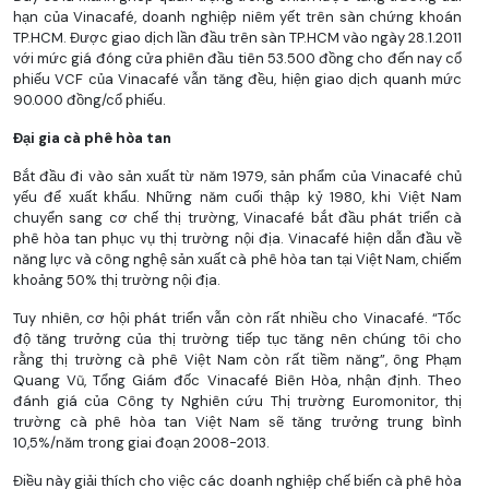
hạn của Vinacafé, doanh nghiệp niêm yết trên sàn chứng khoán
TP.HCM. Được giao dịch lần đầu trên sàn TP.HCM vào ngày 28.1.2011
với mức giá đóng cửa phiên đầu tiên 53.500 đồng cho đến nay cổ
phiếu VCF của Vinacafé vẫn tăng đều, hiện giao dịch quanh mức
90.000 đồng/cổ phiếu.
Đại gia cà phê hòa tan
Bắt đầu đi vào sản xuất từ năm 1979, sản phẩm của Vinacafé chủ
yếu để xuất khẩu. Những năm cuối thập kỷ 1980, khi Việt Nam
chuyển sang cơ chế thị trường, Vinacafé bắt đầu phát triển cà
phê hòa tan phục vụ thị trường nội địa. Vinacafé hiện dẫn đầu về
năng lực và công nghệ sản xuất cà phê hòa tan tại Việt Nam, chiếm
khoảng 50% thị trường nội địa.
Tuy nhiên, cơ hội phát triển vẫn còn rất nhiều cho Vinacafé. “Tốc
độ tăng trưởng của thị trường tiếp tục tăng nên chúng tôi cho
rằng thị trường cà phê Việt Nam còn rất tiềm năng”, ông Phạm
Quang Vũ, Tổng Giám đốc Vinacafé Biên Hòa, nhận định. Theo
đánh giá của Công ty Nghiên cứu Thị trường Euromonitor, thị
trường cà phê hòa tan Việt Nam sẽ tăng trưởng trung bình
10,5%/năm trong giai đoạn 2008-2013.
Điều này giải thích cho việc các doanh nghiệp chế biến cà phê hòa