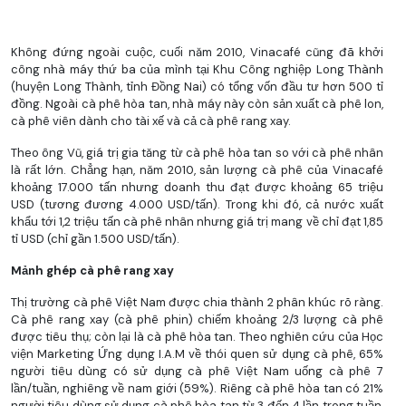
Không đứng ngoài cuộc, cuối năm 2010, Vinacafé cũng đã khởi
công nhà máy thứ ba của mình tại Khu Công nghiệp Long Thành
(huyện Long Thành, tỉnh Đồng Nai) có tổng vốn đầu tư hơn 500 tỉ
đồng. Ngoài cà phê hòa tan, nhà máy này còn sản xuất cà phê lon,
cà phê viên dành cho tài xế và cả cà phê rang xay.
Theo ông Vũ, giá trị gia tăng từ cà phê hòa tan so với cà phê nhân
là rất lớn. Chẳng hạn, năm 2010, sản lượng cà phê của Vinacafé
khoảng 17.000 tấn nhưng doanh thu đạt được khoảng 65 triệu
USD (tương đương 4.000 USD/tấn). Trong khi đó, cả nước xuất
khẩu tới 1,2 triệu tấn cà phê nhân nhưng giá trị mang về chỉ đạt 1,85
tỉ USD (chỉ gần 1.500 USD/tấn).
Mảnh ghép cà phê rang xay
Thị trường cà phê Việt Nam được chia thành 2 phân khúc rõ ràng.
Cà phê rang xay (cà phê phin) chiếm khoảng 2/3 lượng cà phê
được tiêu thụ; còn lại là cà phê hòa tan. Theo nghiên cứu của Học
viện Marketing Ứng dụng I.A.M về thói quen sử dụng cà phê, 65%
người tiêu dùng có sử dụng cà phê Việt Nam uống cà phê 7
lần/tuần, nghiêng về nam giới (59%). Riêng cà phê hòa tan có 21%
người tiêu dùng sử dụng cà phê hòa tan từ 3 đến 4 lần trong tuần,