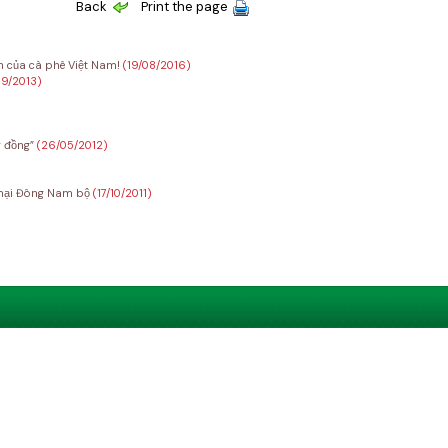
Back
Print the page
n của cà phê Việt Nam!
(19/08/2016)
09/2013)
g đồng”
(26/05/2012)
 mại Đông Nam bộ
(17/10/2011)