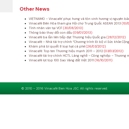
Other News
VIETNAMO – Vinacafe’ phục hưng và tôn vinh hương vị nguyên bả
Vinacafé Biên Hòa tham gia Hội chợ Trung Quốc ASEAN 2013
(10/
Tính nhân văn tại VCF
(30/08/2013)
Thông báo thay đổi con đấu
(09/01/2013)
Vinacafé ba lần liên tiếp đạt Thương hiệu Quốc gia
(28/12/2012)
Vinacafé – Nhà tài trợ chính “Chương trình Đi bộ vì Sức khỏe Cộn
Khám phá bí quyết 8 loại hạt cà phê
(26/03/2012)
Vinacafé: Top ten Thương hiệu mạnh 2011 – 2012
(03/03/2012)
Vinacafé tài trợ chính HCTL Làng nghề – Công nghiệp – Thương
Vinacafé lọt top 100 Sao Vàng đất Việt 2011
(16/10/2011)
© 2010 – 2016 Vinacafé Bien Hoa JSC. All rights reserved.