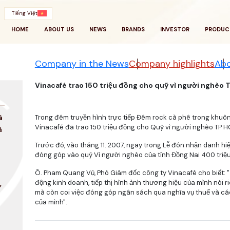
Tiếng Việt
HOME
ABOUT US
NEWS
BRANDS
INVESTOR
PRODUC
Company in the News
Company highlights
Abo
Vinacafé trao 150 triệu đồng cho quỹ vì người nghèo
Trong đêm truyền hình trực tiếp Đêm rock cà phê trong khuôn
à
Vinacafé đã trao 150 triệu đồng cho Quỹ vì người nghèo TP 
à
Trước đó, vào tháng 11. 2007, ngay trong Lễ đón nhận danh h
đóng góp vào quỹ Vì người nghèo của tỉnh Đồng Nai 400 triệ
Ô. Pham Quang Vũ, Phó Giám đốc công ty Vinacafé cho biết: "
động kinh doanh, tiếp thị hình ảnh thương hiệu của mình nói 
ợ
mà còn coi việc đóng góp ngân sách qua nghĩa vụ thuế và các
của mình".