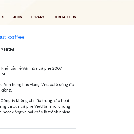
TS
JOBS
LIBRARY
CONTACT US
ut coffee
 TP.HCM
 khổ Tuần lễ Văn hóa cà phê 2007,
HCM
iệu Anh hùng Lao Động, Vinacafé cũng đã
u đồng.
 Công ty không chỉ tập trung vào hoạt
riêng và của cà phê Việt Nam nói chung
 hoạt động xã hội khác là trách nhiệm