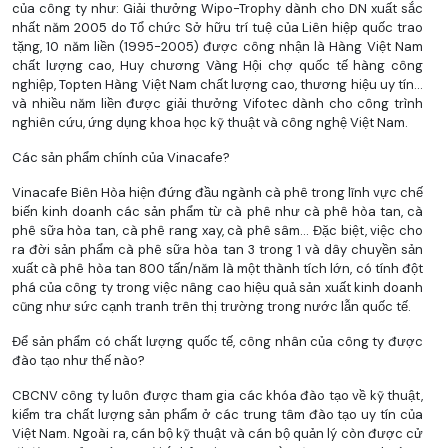
của công ty như: Giải thưởng Wipo-Trophy dành cho DN xuất sắc
nhất năm 2005 do Tổ chức Sở hữu trí tuệ của Liên hiệp quốc trao
tặng, 10 năm liền (1995-2005) được công nhận là Hàng Việt Nam
chất lượng cao, Huy chương Vàng Hội chợ quốc tế hàng công
nghiệp, Topten Hàng Việt Nam chất lượng cao, thương hiệu uy tín…
và nhiều năm liền được giải thưởng Vifotec dành cho công trình
nghiên cứu, ứng dụng khoa học kỹ thuật và công nghệ Việt Nam.
Các sản phẩm chính của Vinacafe?
Vinacafe Biên Hòa hiện đứng đầu ngành cà phê trong lĩnh vực chế
biến kinh doanh các sản phẩm từ cà phê như cà phê hòa tan, cà
phê sữa hòa tan, cà phê rang xay, cà phê sâm… Đặc biệt, việc cho
ra đời sản phẩm cà phê sữa hòa tan 3 trong 1 và dây chuyền sản
xuất cà phê hòa tan 800 tấn/năm là một thành tích lớn, có tính đột
phá của công ty trong việc nâng cao hiệu quả sản xuất kinh doanh
cũng như sức cạnh tranh trên thị trường trong nước lẫn quốc tế.
Để sản phẩm có chất lượng quốc tế, công nhân của công ty được
đào tạo như thế nào?
CBCNV công ty luôn được tham gia các khóa đào tạo về kỹ thuật,
kiểm tra chất lượng sản phẩm ở các trung tâm đào tạo uy tín của
Việt Nam. Ngoài ra, cán bộ kỹ thuật và cán bộ quản lý còn được cử