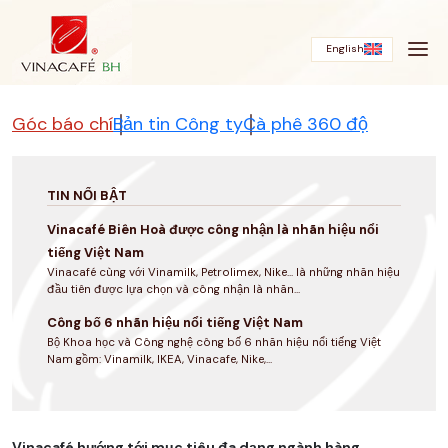
Bỏ
qua
English
Góc báo chí
Bản tin Công ty
Cà phê 360 độ
TIN NỔI BẬT
Vinacafé Biên Hoà được công nhận là nhãn hiệu nổi
tiếng Việt Nam
Vinacafé cùng với Vinamilk, Petrolimex, Nike... là những nhãn hiệu
đầu tiên được lựa chọn và công nhận là nhãn...
Công bố 6 nhãn hiệu nổi tiếng Việt Nam
Bộ Khoa học và Công nghệ công bố 6 nhãn hiệu nổi tiếng Việt
Nam gồm: Vinamilk, IKEA, Vinacafe, Nike,...
Vinacafé hướng tới mục tiêu đa dạng ngành hàng