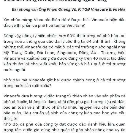
Bài phỏng vấn Ông Phạm Quang Vũ, P. TGĐ Vinacafé Biên Hòa
Xin chúc mừng Vinacafe Biên Hòa! Được biết Vinacafe hiện dẫn
đầu về thị phần cà phê hoà tan tại Việt Nam?
Đúng vậy, công ty hiện chiếm hơn 50% thị trường cà phê hòa tan
trong nước thông qua các đại lý tiêu thụ tại 64 tỉnh thành. Không
những thế, Vinacafe đã có mặt ở các thị trường nước ngoài như
Mỹ, Trung Quốc, Đài Loan, Singapore, Đông Âu… Thương hiệu
Vinacafe và xuất xứ cũng đã được đăng ký trên 40 nước, tạo điều
kiện thuận lợi cho xuất khẩu bền vững và hiệu quả ở thị trường
nước ngoài.
Nhờ đâu mà Vinacafe gặt hái được thành công ở cả thị trường
trong nước lẫn xuất khẩu?
Vinacafe đưa hương vị đặc trưng từ thiên nhiên vào sản phẩm cà
phê chế biến, không sử dụng chất độn, phụ gia, hương liệu và đảm
bảo an toàn vệ sinh thực phẩm từ khâu nguyên liệu, chế biến đến
bảo quản. Tiêu chuẩn vệ sinh của công ty luôn cao hơn yêu cầu
thế giới.
Nhờ đó, cà phê của công ty đạt được các danh hiệu lớn, quan
trọng tầm quốc gia cũng như quốc tế góp phần nâng cao uy tín