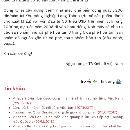
đầu tư hạ tầng cơ sở sản xuất không, thưa ông?
Công ty sẽ xây dựng thêm nhà máy chế biến công suất 3.200
tấn/năm tại Khu công nghiệp Long Thành (đa số sản phẩm dành
cho xuất khẩu) với vốn đầu tư 50 triệu USD, trên diện tích rộng
7.000ha, dự kiến năm 2008 đi vào hoạt động. Nhà máy sẽ cho ra
các sản phẩm như cà phê hòa tan 3 trong 1, cà phê hòa tan, sản
phẩm có nguồn gốc từ cà phê, thực phẩm hòa tan (đậu nành,
bắp...).
Xin cảm ơn ông!
Ngọc Long - TB Kinh tế Việt Nam
Trở về
In trang
Tin khác
Vinacafé Biên Hoà được công nhận là nhãn hiệu nổi tiếng Việt Nam
(22/11/2017)
Công bố 6 nhãn hiệu nổi tiếng Việt Nam
(20/11/2017)
Thương hiệu Quốc Gia: Đạt không dễ, giữ khó bội phần!
(05/01/2017)
Vinacafé Biên Hòa – Cán mốc vinh quang 5 lần liên tiếp đạt Thương
hiệu Quốc gia
(05/12/2016)
Vinacafé Biên Hoà – Công ty có giá trị thương hiệu vô hình lớn nhất Việt