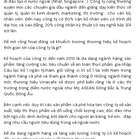
đi đào tạo ở nước ngoài (Nhật, Singapore…). Công ty cũng thường
xuyên mời các chuyên gia đầu ngành đến giảng dạy kiến thức về
quản lý, quản trị kinh doanh, marketing, thị trường… cho cán bộ,
nhân viên. Đến nay, công ty có 80% cán bộ nhân viên có trình độ
đại học và cao đẳng, 20% công nhân kỹ thuật có tay nghề bậc 3/4
trở lên.
Để mở rộng hoạt động và khuếch trương thương hiệu, kế hoạch
thời gian tới của công ty là gì?
Kế hoạch của công ty đến năm 2010 là đa dạng ngành hàng, sản
phẩm; tăng cường các tiêu chuẩn về an toàn thực phẩm; gia nhập
Câu lạc bộ 1 ngàn tỷ/năm; giữ vững vị trí số 1 tại Việt Nam trong
ngành hàng cà phê và tham gia thành công ở những ngành hàng
mới; thương hiệu Vinacafe sẽ được phổ biến rộng rãi ở các thị
trường trọng điểm nước ngoài như Mỹ, ASEAN, Đông Bắc á, Trung
Quốc, Đông Âu.
Bên cạnh việc duy trì các sản phẩm cà phê hòa tan, công ty sẽ sản
xuất, tiếp thị thực phẩm và đồ uống chất lượng cao, độc đáo như
bột ngũ cốc dinh dưỡng, bột dành cho người ăn kiêng, trẻ em… đáp
ứng nhu cầu người tiêu dùng trong và ngoài nước.
Để đa dạng ngành hàng và tăng sản lượng, công ty có kế hoạch