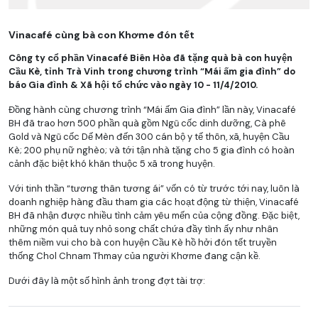
Vinacafé cùng bà con Khơme đón tết
Công ty cổ phần Vinacafé Biên Hòa đã tặng quà bà con huyện
Cầu Kè, tỉnh Trà Vinh trong chương trình “Mái ấm gia đình” do
báo Gia đình & Xã hội tổ chức vào ngày 10 - 11/4/2010.
Đồng hành cùng chương trình “Mái ấm Gia đình” lần này, Vinacafé
BH đã trao hơn 500 phần quà gồm Ngũ cốc dinh dưỡng, Cà phê
Gold và Ngũ cốc Dế Mèn đến 300 cán bộ y tế thôn, xã, huyện Cầu
Kè; 200 phụ nữ nghèo; và tới tận nhà tặng cho 5 gia đình có hoàn
cảnh đặc biệt khó khăn thuộc 5 xã trong huyện.
Với tinh thần “tương thân tương ái” vốn có từ trước tới nay, luôn là
doanh nghiệp hàng đầu tham gia các hoạt động từ thiện, Vinacafé
BH đã nhận được nhiều tình cảm yêu mến của cộng đồng. Đặc biệt,
những món quả tuy nhỏ song chất chứa đầy tình ấy như nhân
thêm niềm vui cho bà con huyện Cầu Kè hồ hởi đón tết truyền
thống Chol Chnam Thmay của người Khơme đang cận kề.
Dưới đây là một số hình ảnh trong đợt tài trợ: