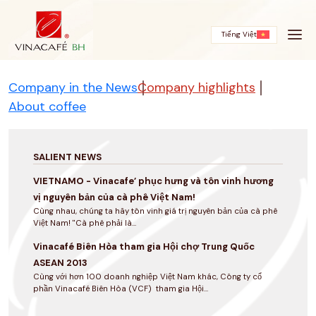
Skip
to
content
Tiếng Việt
Company in the News
Company highlights
About coffee
SALIENT NEWS
VIETNAMO - Vinacafe’ phục hưng và tôn vinh hương
vị nguyên bản của cà phê Việt Nam!
Cùng nhau, chúng ta hãy tôn vinh giá trị nguyên bản của cà phê
Việt Nam! "Cà phê phải là...
Vinacafé Biên Hòa tham gia Hội chợ Trung Quốc
ASEAN 2013
Cùng với hơn 100 doanh nghiệp Việt Nam khác, Công ty cổ
phần Vinacafé Biên Hòa (VCF) tham gia Hội...