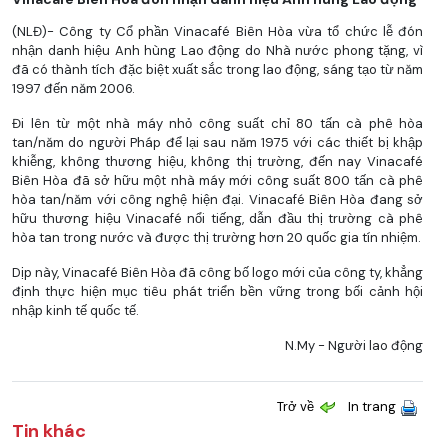
(NLĐ)- Công ty Cổ phần Vinacafé Biên Hòa vừa tổ chức lễ đón
nhận danh hiệu Anh hùng Lao động do Nhà nước phong tặng, vì
đã có thành tích đặc biệt xuất sắc trong lao động, sáng tạo từ năm
1997 đến năm 2006.
Đi lên từ một nhà máy nhỏ công suất chỉ 80 tấn cà phê hòa
tan/năm do người Pháp để lại sau năm 1975 với các thiết bị khập
khiễng, không thương hiệu, không thị trường, đến nay Vinacafé
Biên Hòa đã sở hữu một nhà máy mới công suất 800 tấn cà phê
hòa tan/năm với công nghệ hiện đại. Vinacafé Biên Hòa đang sở
hữu thương hiệu Vinacafé nổi tiếng, dẫn đầu thị trường cà phê
hòa tan trong nước và được thị trường hơn 20 quốc gia tín nhiệm.
Dịp này, Vinacafé Biên Hòa đã công bố logo mới của công ty, khẳng
định thực hiện mục tiêu phát triển bền vững trong bối cảnh hội
nhập kinh tế quốc tế.
N.My - Người lao động
Trở về
In trang
Tin khác