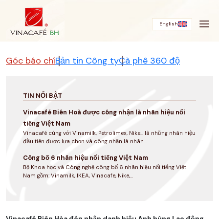
Bỏ
qua
English
Góc báo chí
Bản tin Công ty
Cà phê 360 độ
TIN NỔI BẬT
Vinacafé Biên Hoà được công nhận là nhãn hiệu nổi
tiếng Việt Nam
Vinacafé cùng với Vinamilk, Petrolimex, Nike... là những nhãn hiệu
đầu tiên được lựa chọn và công nhận là nhãn...
Công bố 6 nhãn hiệu nổi tiếng Việt Nam
Bộ Khoa học và Công nghệ công bố 6 nhãn hiệu nổi tiếng Việt
Nam gồm: Vinamilk, IKEA, Vinacafe, Nike,...
Vinacafé Biên Hòa đón nhận danh hiệu Anh hùng Lao động