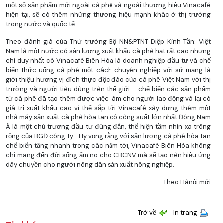
một số sản phẩm mới ngoài cà phê và ngoài thương hiệu Vinacafé
hiện tại, sẽ có thêm những thương hiệu mạnh khác ở thị trường
trong nước và quốc tế.
Theo đánh giá của Thứ trưởng Bộ NN&PTNT Diệp Kỉnh Tần: Việt
Nam là một nước có sản lượng xuất khẩu cà phê hạt rất cao nhưng
chỉ duy nhất có Vinacafé Biên Hòa là doanh nghiệp đầu tư và chế
biến thức uống cà phê một cách chuyên nghiệp với sứ mạng là
giới thiệu hương vị đích thực độc đáo của cà phê Việt Nam với thị
trường và người tiêu dùng trên thế giới – chế biến các sản phẩm
từ cà phê đã tạo thêm được việc làm cho người lao động và lại có
giá trị xuất khẩu cao vì thế sắp tới Vinacafé xây dựng thêm một
nhà máy sản xuất cà phê hòa tan có công suất lớn nhất Đông Nam
Á là một chủ trương đầu tư đúng đắn, thể hiện tầm nhìn xa trông
rộng của BGĐ công ty… Hy vọng rằng với sản lượng cà phê hòa tan
chế biến tăng nhanh trong các năm tới, Vinacafé Biên Hòa không
chỉ mang đến đời sống ấm no cho CBCNV mà sẽ tạo nên hiệu ứng
dây chuyền cho người nông dân sản xuất nông nghiệp.
Theo Hànội mới
Trở về
In trang