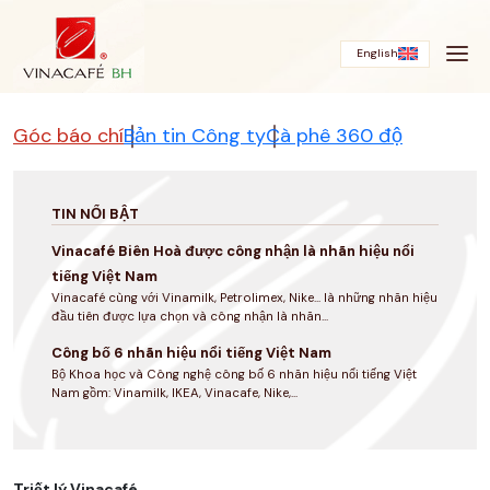
Bỏ
qua
English
Góc báo chí
Bản tin Công ty
Cà phê 360 độ
TIN NỔI BẬT
Vinacafé Biên Hoà được công nhận là nhãn hiệu nổi
tiếng Việt Nam
Vinacafé cùng với Vinamilk, Petrolimex, Nike... là những nhãn hiệu
đầu tiên được lựa chọn và công nhận là nhãn...
Công bố 6 nhãn hiệu nổi tiếng Việt Nam
Bộ Khoa học và Công nghệ công bố 6 nhãn hiệu nổi tiếng Việt
Nam gồm: Vinamilk, IKEA, Vinacafe, Nike,...
Triết lý Vinacafé