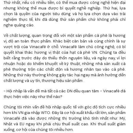
Thứ nhất, nếu có nhiều tiền, có thể mua được công nghệ hiện đại
nhưng không thể mua được bí quyết nghề nghiệp. Thứ hai, lựa
chọn là quyền của người tiêu dùng và họ lựa chọn dựa vào trải
nghiệm thực tế, khi đã dùng thử sản phẩm chứ không phải chỉ
nghe quảng cáo.
Về chất lượng, quan trọng đối với một sản phẩm cà phê là hương
vị, độ an toàn thực phẩm. Khác biệt căn bản và cũng chính là sự
vượt trội của Vinacafé ở chỗ: Vinacafé làm chủ công nghệ, có bí
quyết khai thác hương vị thật của hạt cà phê VN. Chúng ta đều
biết rằng trước đây do thiếu thốn nguyên liệu, và ngày nay, vì lợi
nhuận hoặc do khiếm khuyết về kỹ thuật, những nhà sản xuất cà
phê thường trộn các chất độn và hương nhân tạo vào cà phê.
Những thứ này thường không gây tác hại ngay mà ảnh hưởng đến
chất lượng và uy tín, thương hiệu sản phẩm .
- Hội nhập là vấn đề mà tất cả các DN đều quan tâm - Vinacafé đã
thực hiện việc này như thế nào?
Chúng tôi nhìn vấn đề hội nhập quốc tế với góc độ tích cực nhiều
hơn khi VN gia nhập WTO. Đây là cơ hội xuất khẩu rất lớn, sản phẩm
Vinacafé đã vào được những thị trường khó tính nhất như: Mỹ,
Nhật và EU ngay khi phải chịu thuế suất cao. Khi thuế suất giảm
xuống, cơ hội của chúng tôi nhiều hơn.