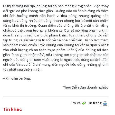
Ở thị trường nội địa, chúng tôi có nền móng vững chắc. Việc thay
đổi “gu” cà phê không đơn giản. Quảng cáo có ảnh hưởng và thậm
chí ảnh hưởng mạnh đến hành vi tiêu dùng, nhưng quảng cáo
càng hay, càng nhiều thì càng nhanh chóng loại bỏ một sản phẩm
tồi ra khỏi thị trường. Quan điểm của chúng tôi là phát triển vững
chắc, có thể trong tương lai không xa, Cty sẽ mở rộng phạm vi kinh
doanh sang nhiều loại thực phẩm khác. Tuy nhiên, chúng tôi vẫn
tập trung và giữ vững vị trí số 1 về cà phê chế biến. Dù có làm thêm
sản phẩm khác, chiến lược chung của chúng tôi vẫn là định hướng
vào chất lượng và an toàn thực phẩm. Triết lý của chúng tôi đơn
giản: "cho gì thì nhận nấy", nếu không tôn trọng lợi ích thật sự của
người tiêu dùng thì sớm muộn cũng bị người tiêu dùng xa lánh. Tôn
chỉ của Vinacafé là chỉ mang đến người tiêu dùng những gì tinh
túy nhất của thiên nhiên.
- Xin cảm ơn ông.
Theo Diễn đàn doanh nghiệp
Trở về
In trang
Tin khác