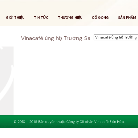
GIỚI THIỆU
TIN TỨC
THƯƠNG HIỆU
CỔ ĐÔNG
SẢN PHẨM
Vinacafé ủng hộ Trường Sa
© 2010 – 2016 Bản quyền thuộc Công ty Cổ phần Vinacafé Biên Hòa.