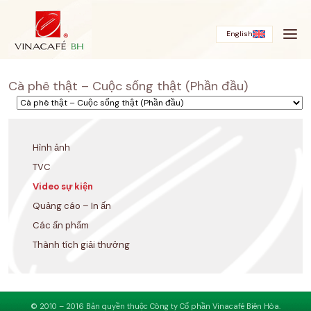
Bỏ
qua
English
Cà phê thật – Cuộc sống thật (Phần đầu)
Hình ảnh
TVC
Video sự kiện
Quảng cáo – In ấn
Các ấn phẩm
Thành tích giải thưởng
© 2010 – 2016 Bản quyền thuộc Công ty Cổ phần Vinacafé Biên Hòa.