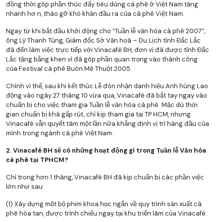
đồng thời góp phần thúc đẩy tiêu dùng cà phê ở Việt Nam tăng
nhanh hơ n, tháo gỡ khó khăn đầu ra của cà phê Việt Nam.
Ngay từ khi bắt đầu khởi động cho “Tuần lễ văn hóa cà phê 2007”,
ông Lý Thanh Tùng, Giám đốc Sở Văn hoá – Du Lịch tỉnh Đắc Lắc
đã đến làm việc trực tiếp với Vinacafé BH, đơn vị đã được tỉnh Đắc
Lắc tặng bằng khen vì đã góp phần quan trọng vào thành công
của Festival cà phê Buôn Mê Thuột 2005.
Chính vì thế, sau khi kết thúc Lễ đón nhận danh hiệu Anh hùng Lao
động vào ngày 27 tháng 10 vừa qua, Vinacafé đã bắt tay ngay vào
chuẩn bị cho việc tham gia Tuần lễ văn hóa cà phê. Mặc dù thời
gian chuẩn bị khá gấp rút, chỉ kịp tham gia tại TP HCM, nhưng
Vinacafé vẫn quyết tâm một lần nữa khẳng định vị trí hàng đầu của
mình trong ngành cà phê Việt Nam.
2. Vinacafé BH sẽ có những hoạt động gì trong Tuần lễ Văn hóa
cà phê tại TPHCM?
Chỉ trong hơn 1 tháng, Vinacafé BH đã kịp chuẩn bị các phần việc
lớn như sau:
(1) Xây dựng một bộ phim khoa học ngắn về quy trình sản xuất cà
phê hòa tan, được trình chiếu ngay tại khu triển lãm của Vinacafé.