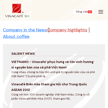
Skip
to
content
Tiếng Việt
Company in the News
Company highlights
About coffee
SALIENT NEWS
VIETNAMO - Vinacafe’ phục hưng và tôn vinh hương
vị nguyên bản của cà phê Việt Nam!
Cùng nhau, chúng ta hãy tôn vinh giá trị nguyên bản của cà phê
Việt Nam! "Cà phê phải là...
Vinacafé Biên Hòa tham gia Hội chợ Trung Quốc
ASEAN 2013
Cùng với hơn 100 doanh nghiệp Việt Nam khác, Công ty cổ
phần Vinacafé Biên Hòa (VCF) tham gia Hội...