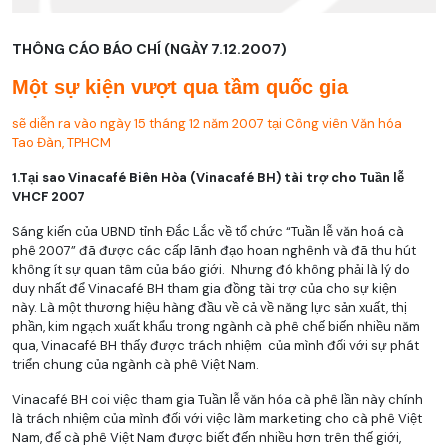
THÔNG CÁO BÁO CHÍ (NGÀY 7.12.2007)
Một sự kiện vượt qua tầm quốc gia
sẽ diễn ra vào ngày 15 tháng 12 năm 2007 tại Công viên Văn hóa
Tao Đàn, TPHCM
1.Tại sao Vinacafé Biên Hòa (Vinacafé BH) tài trợ cho Tuần lễ
VHCF 2007
Sáng kiến của UBND tỉnh Đắc Lắc về tổ chức “Tuần lễ văn hoá cà
phê 2007” đã được các cấp lãnh đạo hoan nghênh và đã thu hút
không ít sự quan tâm của báo giới. Nhưng đó không phải là lý do
duy nhất để Vinacafé BH tham gia đồng tài trợ của cho sự kiện
này. Là một thương hiệu hàng đầu về cả về năng lực sản xuất, thị
phần, kim ngạch xuất khẩu trong ngành cà phê chế biến nhiều năm
qua, Vinacafé BH thấy được trách nhiệm của mình đối với sự phát
triển chung của ngành cà phê Việt Nam.
Vinacafé BH coi việc tham gia Tuần lễ văn hóa cà phê lần này chính
là trách nhiệm của mình đối với việc làm marketing cho cà phê Việt
Nam, để cà phê Việt Nam được biết đến nhiều hơn trên thế giới,