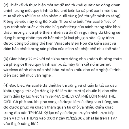
(2) Thiết kế và thực hiện một sơ đồ mô tả khái quát các công đoạn
chính trong một quy trình từ lúc chế biến lại cà phê xanh mới thu
mua về cho tới lúc ra sản phẩm cuối cùng (có thuyết minh rõ ràng)
Riêng về việc này, ông Bùi Xuân Thoa cho biết: “Vinacafé “tiết lộ”
quy trình sản xuất vì tin vào bí quyết riêng của mình trong việc khai
thác hương vị cà phê thiên nhiên và ổn định gu riêng dù không sử
dụng hương nhân tạo và bất cứ một loại phụ gia nào. Quy trình
được công bố cũng thể hiện Vinacafé Biên Hòa đã kiểm soát và
đảm bảo chất lượng sản phẩm của mình rất chặt chẽ như thế nào”
(3) Gian hàng 72 m2 với các khu vực riêng cho khách thưởng thức
cà phê, giới thiệu quy trình sản xuất, máy tính kết nối internet
wireless dành cho các nhà báo và sân khấu cho các nghệ sĩ trình
diễn các tiết mục văn nghệ…
(4) Đặc biệt, Vinacafé đã thiết kế thi công và chuẩn bị tất cả các
khâu (ngoại trừ việc đăng ký đã làm từ trước) chuẩn bị cho việc
trình diễn kỷ lục Việt Nam về PHA CHẾ LY CÀ PHÊ LỚN NHẤT THẾ
GIỚI. Cà phê sau khi pha xong sẽ được làm lễ dâng vua Hùng, sau
đó được phục vụ khách thăm quan tại chỗ và nhiều điểm khác
trong địa bàn TP HCM. Kỷ lục này sẽ được truyền hình trực tiếp
trên VTC1 và THĐN2 vào 9:00 ngày 15/12/2007, phát lại trên HTV7
vào 9 giờ sáng 16/12.