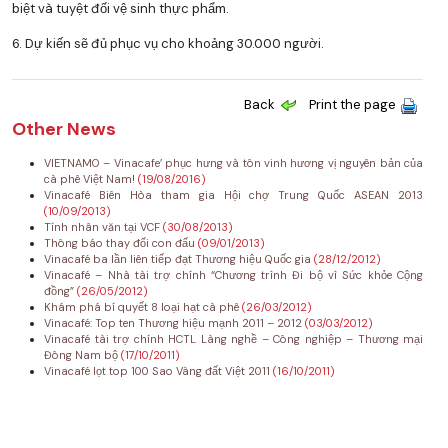
biệt và tuyệt đối vệ sinh thực phẩm.
6. Dự kiến sẽ đủ phục vụ cho khoảng 30.000 người.
Back
Print the page
Other News
VIETNAMO – Vinacafe’ phục hưng và tôn vinh hương vị nguyên bản của
cà phê Việt Nam!
(19/08/2016)
Vinacafé Biên Hòa tham gia Hội chợ Trung Quốc ASEAN 2013
(10/09/2013)
Tính nhân văn tại VCF
(30/08/2013)
Thông báo thay đổi con đấu
(09/01/2013)
Vinacafé ba lần liên tiếp đạt Thương hiệu Quốc gia
(28/12/2012)
Vinacafé – Nhà tài trợ chính “Chương trình Đi bộ vì Sức khỏe Cộng
đồng”
(26/05/2012)
Khám phá bí quyết 8 loại hạt cà phê
(26/03/2012)
Vinacafé: Top ten Thương hiệu mạnh 2011 – 2012
(03/03/2012)
Vinacafé tài trợ chính HCTL Làng nghề – Công nghiệp – Thương mại
Đông Nam bộ
(17/10/2011)
Vinacafé lọt top 100 Sao Vàng đất Việt 2011
(16/10/2011)