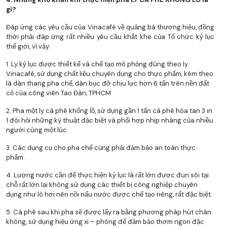
gì?
Đáp ứng các yêu cầu của Vinacafé về quảng bá thương hiệu, đồng
thời phải đáp ứng rất nhiều yêu cầu khắt khe của Tổ chức kỷ lục
thế giới, vì vậy:
1. Ly kỷ lục được thiết kế và chế tạo mô phỏng đúng theo ly
Vinacafé, sử dụng chất liệu chuyên dụng cho thực phẩm, kèm theo
là dàn thang pha chế, dàn bục đỡ chịu lực hơn 6 tấn trên nền đất
cỏ của công viên Tao Đàn, TPHCM
2. Pha một ly cà phê khổng lồ, sử dụng gần 1 tấn cà phê hòa tan 3 in
1 đòi hỏi những kỹ thuật đặc biệt và phối hợp nhịp nhàng của nhiều
người cùng một lúc.
3. Các dụng cụ cho pha chế cũng phải đảm bảo an toàn thực
phẩm.
4. Lượng nước cần để thực hiện kỷ lục là rất lớn được đun sôi tại
chỗ rất lớn lại không sử dụng các thiết bị công nghiệp chuyên
dụng như lò hơi nên nồi nấu nước được chế tạo riêng, rất đặc biệt.
5. Cà phê sau khi pha sẽ được lấy ra bằng phương pháp hút chân
không, sử dụng hiệu ứng xi – phông để đảm bảo thơm ngon đặc