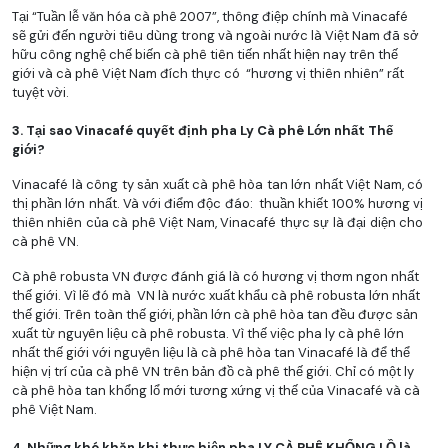
Tại “Tuần lễ văn hóa cà phê 2007”, thông điệp chính mà Vinacafé
sẽ gửi đến người tiêu dùng trong và ngoài nước là Việt Nam đã sở
hữu công nghệ chế biến cà phê tiên tiến nhất hiện nay trên thế
giới và cà phê Việt Nam đích thực có “hương vị thiên nhiên” rất
tuyệt vời.
3. Tại sao Vinacafé quyết định pha Ly Cà phê Lớn nhất Thế
giới?
Vinacafé là công ty sản xuất cà phê hòa tan lớn nhất Việt Nam, có
thị phần lớn nhất. Và với điểm độc đáo: thuần khiết 100% hương vị
thiên nhiên của cà phê Việt Nam, Vinacafé thực sự là đại diện cho
cà phê VN.
Cà phê robusta VN được đánh giá là có hương vị thơm ngon nhất
thế giới. Vì lẽ đó mà VN là nước xuất khẩu cà phê robusta lớn nhất
thế giới. Trên toàn thế giới, phần lớn cà phê hòa tan đều được sản
xuất từ nguyên liệu cà phê robusta. Vì thế việc pha ly cà phê lớn
nhất thế giới với nguyên liệu là cà phê hòa tan Vinacafé là để thể
hiện vị trí của cà phê VN trên bản đồ cà phê thế giới. Chỉ có một ly
cà phê hòa tan khổng lổ mới tương xứng vị thế của Vinacafé và cà
phê Việt Nam.
4. Những khó khăn khi thực hiện pha LY CÀ PHÊ KHỔNG LỒ là