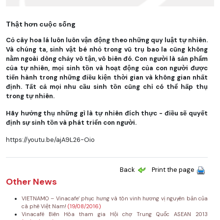
Thật hơn cuộc sống
Cỏ cây hoa lá luôn luôn vận động theo những quy luật tự nhiên.
Và chúng ta, sinh vật bé nhỏ trong vũ trụ bao la cũng không
nằm ngoài dòng chảy vô tận, vô biên đó. Con người là sản phẩm
của tự nhiên, mọi sinh tồn và hoạt động của con người được
tiến hành trong những điều kiện thời gian và không gian nhất
định. Tất cả mọi nhu cầu sinh tồn cũng chỉ có thể hấp thụ
trong tự nhiên.
Hãy hưởng thụ những gì là tự nhiên đích thực - điều sẽ quyết
định sự sinh tồn và phát triển con người.
https://youtu.be/ajA9L26-Oio
Back
Print the page
Other News
VIETNAMO – Vinacafe’ phục hưng và tôn vinh hương vị nguyên bản của
cà phê Việt Nam!
(19/08/2016)
Vinacafé Biên Hòa tham gia Hội chợ Trung Quốc ASEAN 2013