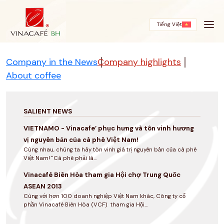
Skip
to
content
Tiếng Việt
Company in the News
Company highlights
About coffee
SALIENT NEWS
VIETNAMO - Vinacafe’ phục hưng và tôn vinh hương
vị nguyên bản của cà phê Việt Nam!
Cùng nhau, chúng ta hãy tôn vinh giá trị nguyên bản của cà phê
Việt Nam! "Cà phê phải là...
Vinacafé Biên Hòa tham gia Hội chợ Trung Quốc
ASEAN 2013
Cùng với hơn 100 doanh nghiệp Việt Nam khác, Công ty cổ
phần Vinacafé Biên Hòa (VCF) tham gia Hội...