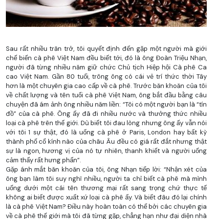
Sau rất nhiều trăn trở, tôi quyết định đến gặp một người mà giới
chế biến cà phê Việt Nam đều biết tới, đó là ông Đoàn Triệu Nhạn,
người đã từng nhiều năm giữ chức Chủ tịch Hiệp hội Cà phê Ca
cao Việt Nam. Gần 80 tuổi, trông ông có cái vẻ trí thức thời Tây
hơn là một chuyên gia cao cấp về cà phê. Trước băn khoăn của tôi
về chất lượng và tên tuổi cà phê Việt Nam, ông bắt đầu bằng câu
chuyện đã ám ảnh ông nhiều năm liền: “Tôi có một người bạn là “tín
đồ” của cà phê. Ông ấy đã đi nhiều nước và thưởng thức nhiều
loại cà phê trên thế giới. Dù biết tôi đau lòng nhưng ông ấy vẫn nói
với tôi 1 sự thật, đó là uống cà phê ở Paris, London hay bất kỳ
thành phố cổ kính nào của châu Âu đều có giá rất đắt nhưng thật
sự là ngon, hương vị của nó tự nhiên, thanh khiết và người uống
cảm thấy rất hưng phấn”.
Gặp ánh mắt băn khoăn của tôi, ông Nhạn tiếp lời: “Nhận xét của
ông bạn làm tôi suy nghĩ nhiều, người ta chỉ biết cà phê mà mình
uống dưới một cái tên thương mại rất sang trọng chứ thực tế
không ai biết được xuất xứ loại cà phê ấy. Và biết đâu đó lại chính
là cà phê Việt Nam? Điều này hoàn toàn có thể bởi các chuyên gia
về cà phê thế giới mà tôi đã từng gặp, chẳng hạn như đại diện nhà