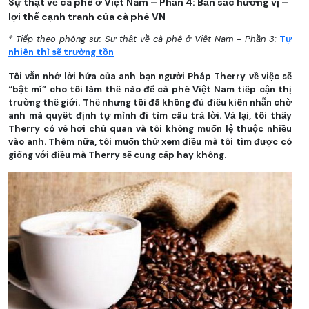
Sự thật về cà phê ở Việt Nam – Phần 4: Bản sắc hương vị –
lợi thế cạnh tranh của cà phê VN
* Tiếp theo phóng sự: Sự thật về cà phê ở Việt Nam - Phần 3:
Tự
nhiên thì sẽ trường tồn
Tôi vẫn nhớ lời hứa của anh bạn người Pháp Therry về việc sẽ
“bật mí” cho tôi làm thế nào để cà phê Việt Nam tiếp cận thị
trường thế giới. Thế nhưng tôi đã không đủ điều kiên nhẫn chờ
anh mà quyết định tự mình đi tìm câu trả lời. Vả lại, tôi thấy
Therry có vẻ hơi chủ quan và tôi không muốn lệ thuộc nhiều
vào anh. Thêm nữa, tôi muốn thử xem điều mà tôi tìm được có
giống với điều mà Therry sẽ cung cấp hay không.