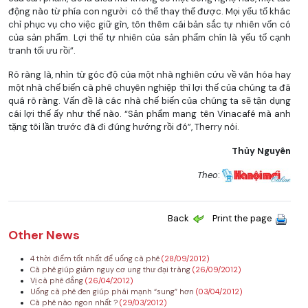
động nào từ phía con người có thể thay thế được. Mọi yếu tố khác
chỉ phục vụ cho việc giữ gìn, tôn thêm cái bản sắc tự nhiên vốn có
của sản phẩm. Lợi thế tự nhiên của sản phẩm chín là yếu tố cạnh
tranh tối ưu rồi”.
Rõ ràng là, nhìn từ góc độ của một nhà nghiên cứu về văn hóa hay
một nhà chế biến cà phê chuyên nghiệp thì lợi thế của chúng ta đã
quá rõ ràng. Vấn đề là các nhà chế biến của chúng ta sẽ tận dụng
cái lợi thế ấy như thế nào. “Sản phẩm mang tên Vinacafé mà anh
tặng tôi lần trước đã đi đúng hướng rồi đó”, Therry nói.
Thủy Nguyên
Theo
:
Back
Print the page
Other News
4 thời điểm tốt nhất để uống cà phê
(28/09/2012)
Cà phê giúp giảm nguy cơ ung thư đại tràng
(26/09/2012)
Vị cà phê đắng
(26/04/2012)
Uống cà phê đen giúp phái mạnh “sung” hơn
(03/04/2012)
Cà phê nào ngon nhất ?
(29/03/2012)