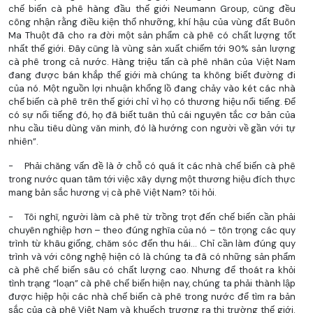
chế biến cà phê hàng đầu thế giới Neumann Group, cũng đều
công nhận rằng điều kiện thổ nhưỡng, khí hậu của vùng đất Buôn
Ma Thuột đã cho ra đời một sản phẩm cà phê có chất lượng tốt
nhất thế giới. Đây cũng là vùng sản xuất chiếm tới 90% sản lượng
cà phê trong cả nước. Hàng triệu tấn cà phê nhân của Việt Nam
đang được bán khắp thế giới mà chúng ta không biết đường đi
của nó. Một nguồn lợi nhuận khổng lồ đang chảy vào két các nhà
chế biến cà phê trên thế giới chỉ vì họ có thương hiệu nổi tiếng. Để
có sự nổi tiếng đó, họ đã biết tuân thủ cái nguyên tắc cơ bản của
nhu cầu tiêu dùng văn minh, đó là hướng con người về gần với tự
nhiên”.
- Phải chăng vấn đề là ở chỗ có quá ít các nhà chế biến cà phê
trong nước quan tâm tới việc xây dựng một thương hiệu đích thực
mang bản sắc hương vị cà phê Việt Nam? tôi hỏi.
- Tôi nghĩ, người làm cà phê từ trồng trọt đến chế biến cần phải
chuyên nghiệp hơn – theo đúng nghĩa của nó – tôn trọng các quy
trình từ khâu giống, chăm sóc đến thu hái… Chỉ cần làm đúng quy
trình và với công nghệ hiện có là chúng ta đã có những sản phẩm
cà phê chế biến sâu có chất lượng cao. Nhưng để thoát ra khỏi
tình trạng “loạn” cà phê chế biến hiện nay, chúng ta phải thành lập
được hiệp hội các nhà chế biến cà phê trong nước để tìm ra bản
sắc của cà phê Việt Nam và khuếch trương ra thị trường thế giới.