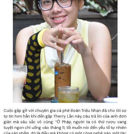
Cuộc gặp gỡ với chuyên gia cà phê Đoàn Triệu Nhạn đã cho tôi sự
tự tin hơn hẳn khi đến gặp Therry. Lần này, câu trả lời của anh đơn
giản mà sâu sắc vô cùng: “Ở Pháp, người ta có thứ rượu vang
tuyệt ngon chỉ uống vào tháng 11, tối muốn nói đến yếu tố tự nhiên
của sản phẩm, đó là điều mà không có một công nghệ nào, một tác