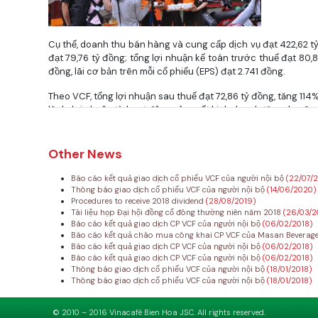
Cụ thể, doanh thu bán hàng và cung cấp dịch vụ đạt 422,62 t
đạt 79,76 tỷ đồng; tổng lợi nhuận kế toán trước thuế đạt 80,8
đồng, lãi cơ bản trên mỗi cổ phiếu (EPS) đạt 2.741 đồng.
Theo VCF, tổng lợi nhuận sau thuế đạt 72,86 tỷ đồng, tăng 114
là do lợi nhuận từ hoạt động sản xuất kinh doanh tăng do côn
bán tăng so với cùng kỳ năm 2010 do giá cà phê các lọai tăng
19%;
Other News
Sản lượng tiêu thụ tăng so với cùng kỳ năm 2010 do cà phê cá
tăng 7%. Đặc biệt trong quý 1/2011 sản lượng tiêu thụ xuất kh
Báo cáo kết quả giao dịch cổ phiếu VCF của người nội bộ
(22/07/
trên 100%.
Thông báo giao dịch cổ phiếu VCF của người nội bộ
(14/06/2020)
Procedures to receive 2018 dividend
(28/08/2019)
Về chi phí đầu vào do công ty dự báo tốt tình hình tăng giá tr
Tài liệu họp Đại hội đồng cổ đông thường niên năm 2018
(26/03/2
Báo cáo kết quả giao dịch CP VCF của người nội bộ
(06/02/2018)
nguyên vật liệu chủ yếu trong năm 2010 khi giá chưa biến động
Báo cáo kết quả chào mua công khai CP VCF của Masan Beverag
nhuận từ hoạt động tài chính nhờ lãi suất tiền gửi tăng và doa
Báo cáo kết quả giao dịch CP VCF của người nội bộ
(06/02/2018)
Báo cáo kết quả giao dịch CP VCF của người nội bộ
(06/02/2018)
Doanh thu thuần năm 2010 đạt 1.301,664 tỷ đồng; lợi nhuận trư
Thông báo giao dịch cổ phiếu VCF của người nội bộ
(18/01/2018)
đồng và 161,56 tỷ đồng; thu nhập trên mỗi cổ phần đạt 6.079 đ
Thông báo giao dịch cổ phiếu VCF của người nội bộ
(18/01/2018)
Năm 2011, Đại hội đồng cổ đông công ty thông qua kế hoạch vớ
© 2010 – 2016 Vinacafé Bien Hoa JSC. All rights reserved.
lợi nhuận trước thuế đạt 153,931 tỷ đồng, lợi nhuận sau thuế đạ