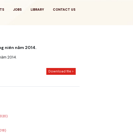
TS
JOBS
LIBRARY
CONTACT US
ng niên năm 2014.
năm 2014.
Download file >
2020)
018)